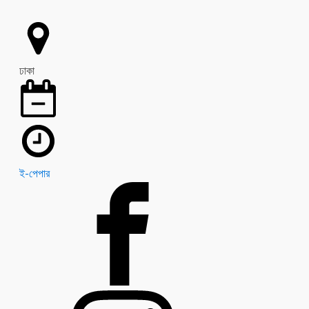
ঢাকা
ই-পেপার