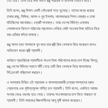
নেই তার। এসব নিয়ে কথা বললে রঞ্জু শারীরিক ও মানসিক নির্যাতন করে।
তিনি বলেন, রঞ্জু বিশাল একটি নেটওয়ার্ক গড়ে তুলেছে। তাদের মধ্যে রয়েছে
ঢাকার রাজু, সিদ্দিক, আলম ও নুর ইসলাম, আলমডাঙার শিপন মেম্বার ও ঢাকা
মতিঝিলের আনোয়ার। চক্রটি সংঘবদ্ধ। তারা দেশের বিভিন্ন এলাকার
লোকজনকে বিদেশে পাঠানোর প্রলোভন দেখিয়ে মোটা অংকের টাকা হাতিয়ে নিয়ে
ধরা-ছোঁয়ার বাইরে থাকছে।
রঞ্জু আপন চাচা সালামকে খুন করে তার স্ত্রী রিনা বেগমকে বিয়ে করেছেন বলেও
অভিযোগ করেন স্ত্রী শ্যামলী।
বর্তমানে প্রতারিতরা শ্যামলীকে পাওনা টাকা পরিশোদের জন্য চাপ দিচ্ছে কিন্তু
রঞ্জু দেশের বিভিন্ন স্থানে ঘাঁটি গেড়ে চাচী রিনা বেগমকে নিয়ে মানবপাচার
সিণ্ডিকেট পরিচালনা করছেন।
এ অবস্থায় চিহিৃত এই প্রতারক ও মানবপাচারকারী চক্রের সদস্যদের দ্রুত
গ্রেফতার এবং দৃষ্টান্তমূলক শাস্তি চান শ্যামলী। তিনি বলেন, এমনিতে আমার
সংসার ভেঙে তছনছ হয়ে গেছে। তারপর পাওনাদারদের চাপ নিতে পারছেন না
শ্যামলী। তিনি সমাজের বিজ্ঞশালীদের আসু দৃষ্টি কামনা করেছেন।