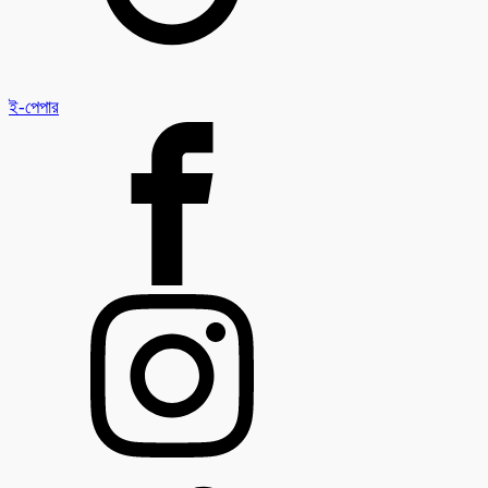
ই-পেপার