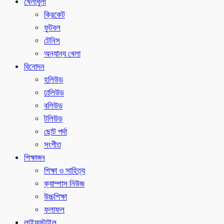
খেলাধুলা
ক্রিকেট
ফুটবল
টেনিস
অন্যান্য খেলা
বিনোদন
হলিউড
ঢালিউড
বলিউড
টলিউড
ছোট পর্দা
সংগীত
শিক্ষাঙ্গন
শিক্ষা ও সাহিত্য
ক্যাম্পাস নিউজ
উচ্চশিক্ষা
ফলাফল
লাইফস্টাইল