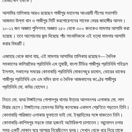
মোজাম্মেল হককে।
আসামির তালিকায় আরও রয়েছেন গাজীপুর মহানগর আওয়ামী লীগের সভাপতি
আজমত উল্লা খান ও গাজীপুর সিটি করপোরেশনের সাবেক মেয়র জাহাঙ্গীর আলম।
১০-১২ জন অজ্ঞাত পুলিশসহ অজ্ঞাত ২৫০ থেকে ৩০০ জনকেও মামলায় আসামি করা
হয়েছে। তবে আলোচনার জন্ম দিয়েছে পাঁচ সাংবাদিককে এই হত্যা মামলায় আসামি
করার বিষয়টি।
এজাহার থেকে জানা যায়, এই মামলার আসামির তালিকায় রয়েছেন— দৈনিক
সমকালের কালিয়াকৈর প্রতিনিধি এম তুষারী, বাংলা টিভির গাজীপুর প্রতিনিধি শহিদুল
ইসলাম, সকালের সময়ের কোনাবাড়ি প্রতিনিধি মোকলেছুর রহমান, ভোরের ডাকের
গাজীপুর প্রতিনিধি এম এম মমিন রানা ও দৈনিক আজকালের কণ্ঠের গাজীপুর
প্রতিনিধি মো. কবির হোসেন।
নিহত মো. হৃদয় টাঙ্গাইলের গোপালপুর থানার উত্তর আলমনগর এলাকার মো. লাল
মিয়ার ছেলে। টাঙ্গাইলের হেমনগর ডিগ্রি কলেজের একাদশ শ্রেণিতে পড়তেন তিনি।
কোনাবাড়ি পারিজাত এলাকায় ফুফাতো ভাই মো. ইব্রাহিমের সঙ্গে থাকতেন তিনি।
কোনাবাড়ি-কাশিমপুর সড়কে তারা দুজনই অটোরিকশা চালাতেন। আন্দোলন চলার
সময় একটি দোকান ঘরে আশ্রয় নিয়েছিলেন হৃদয়। সেখান থেকে ধরে নিয়ে তাকে