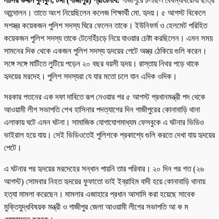
নাসির উদ্দীন বুলবুল, টঙ্গী (গাজীপুর) প্রতিনিধি:
গাজীপুরে চলছিল বৈষম্যবিরোধী ছাত্র
আন্দোলন। তাতে অংশ নিয়েছিলেন কলেজ শিক্ষার্থী মো. হৃদয়। ৫ আগস্ট বিকেলে
সশস্ত্র কয়েকজন পুলিশ সদস্য ঘিরে ফেলেন তাকে। ইউনিফর্ম ও হেলমেট পরিহিত
কয়েকজন পুলিশ সদস্য তাকে টেনেহিঁচড়ে নিয়ে যাওয়ার চেষ্টা করছিলেন। এমন সময়
সামনের দিক থেকে একজন পুলিশ সদস্য হৃদয়ের পেটে অস্ত্র ঠেকিয়ে গুলি করেন।
সঙ্গে সঙ্গে মাটিতে লুটিয়ে পড়েন ২০ বছর বয়সী হৃদয়। রাস্তায় নিথর পড়ে থাকে
হৃদয়ের মরদেহ। পুলিশ সদস্যরা যে যার মতো চলে যান এদিক ওদিক।
সরকার পতনের এক দফা দাবিতে রূপ নেওয়ার পর ৫ আগস্ট প্রধানমন্ত্রী পদ থেকে
আওয়ামী লীগ সভাপতি শেখ হাসিনার পদত্যাগের দিন গাজীপুরের কোনাবাড়ি থানা
এলাকায় ঘটে এমন ঘটনা। সামাজিক যোগাযোগমাধ্যম ফেসবুকে এ ঘটনার ভিডিও
ভাইরাল হয়ে যায়। সেই ভিডিওতেই পুলিশকে প্রকাশ্যে গুলি করতে দেখা যায় হৃদয়ের
পেটে।
এ ঘটনার পর হৃদয়ের মরদেহের সন্ধান পায়নি তার পরিবার। ২০ দিন পর গত (২৬
আগস্ট) সোমবার নিহত হৃদয়ের ফুফাতো ভাই ইব্রাহিম বাদী হয়ে কোনাবাড়ি থানায়
হত্যা মামলা করেছেন। মামলার এজাহারে প্রধান আসামি করা হয়েছে সাবেক
মুক্তিযুদ্ধবিষয়ক মন্ত্রী ও গাজীপুর জেলা আওয়ামী লীগের সভাপতি আ ক ম