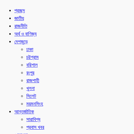
প্রচ্ছদ
জাতীয়
রাজনীতি
অর্থ ও বাণিজ্য
দেশজুড়ে
ঢাকা
চট্টগ্রাম
বরিশাল
রংপুর
রাজশাহী
খুলনা
সিলেট
ময়মনসিংহ
আন্তর্জাতিক
সারাবিশ্ব
প্রবাস খবর