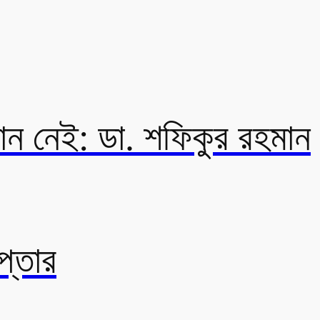
থান নেই: ডা. শফিকুর রহমান
প্তার