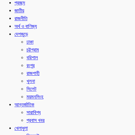
প্রচ্ছদ
জাতীয়
রাজনীতি
অর্থ ও বাণিজ্য
দেশজুড়ে
ঢাকা
চট্টগ্রাম
বরিশাল
রংপুর
রাজশাহী
খুলনা
সিলেট
ময়মনসিংহ
আন্তর্জাতিক
সারাবিশ্ব
প্রবাস খবর
খেলাধুলা