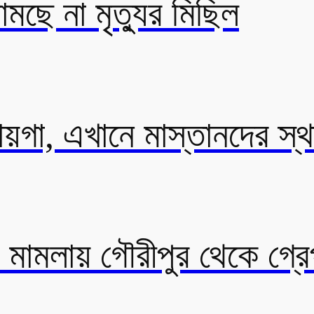
মছে না মৃত্যুর মিছিল
জায়গা, এখানে মাস্তানদের স্
ষণ মামলায় গৌরীপুর থেকে গ্রে