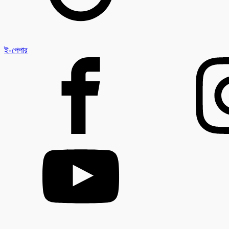
ই-পেপার