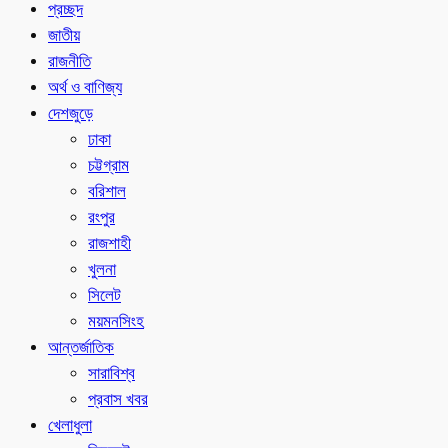
প্রচ্ছদ
জাতীয়
রাজনীতি
অর্থ ও বাণিজ্য
দেশজুড়ে
ঢাকা
চট্টগ্রাম
বরিশাল
রংপুর
রাজশাহী
খুলনা
সিলেট
ময়মনসিংহ
আন্তর্জাতিক
সারাবিশ্ব
প্রবাস খবর
খেলাধুলা