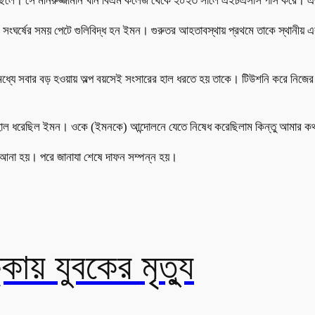
 ছেলে। সে মনিরুজ্জামান খান বিএম কলেজ থেকে ২০২৩ সালে এইচএসসি পাস করে। এর
র সংঘর্ষের সময় পেটে গুলিবিদ্ধ হন ইমন। গুরুতর আহতাবস্থায় প্রথমে তাকে স্থানীয় এক
ের মধ্যে সবার বড় হওয়ায় অল্প বয়সেই সংসারের হাল ধরতে হয় তাকে। টিউশনি করে নিজে
ের হাল ধরেছিল ইমন। ওকে (ইমনকে) আন্দোলনে যেতে নিষেধ করেছিলাম কিন্তু আমার ক
ে আনা হয়। পরে জানাযা শেষে দাফন সম্পন্ন হয়।
্কায় যুবকের মৃত্যু