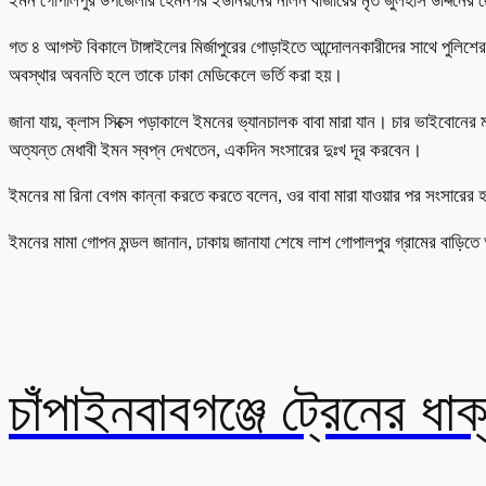
ইমন গোপালপুর উপজেলার হেমনগর ইউনিয়নের নলিন বাজারের মৃত জুলহাস উদ্দিনের
গত ৪ আগস্ট বিকালে টাঙ্গাইলের মির্জাপুরের গোড়াইতে আন্দোলনকারীদের সাথে পুলিশে
অবস্থার অবনতি হলে তাকে ঢাকা মেডিকেলে ভর্তি করা হয়।
জানা যায়, ক্লাস সিক্সে পড়াকালে ইমনের ভ্যানচালক বাবা মারা যান। চার ভাইবোন
অত্যন্ত মেধাবী ইমন স্বপ্ন দেখতেন, একদিন সংসারের দুঃখ দূর করবেন।
ইমনের মা রিনা বেগম কান্না করতে করতে বলেন, ওর বাবা মারা যাওয়ার পর সংসার
ইমনের মামা গোপন মন্ডল জানান, ঢাকায় জানাযা শেষে লাশ গোপালপুর গ্রামের বাড়িত
চাঁপাইনবাবগঞ্জে ট্রেনের ধাক