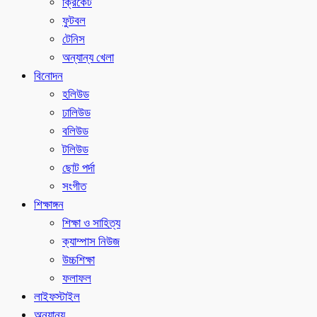
ক্রিকেট
ফুটবল
টেনিস
অন্যান্য খেলা
বিনোদন
হলিউড
ঢালিউড
বলিউড
টলিউড
ছোট পর্দা
সংগীত
শিক্ষাঙ্গন
শিক্ষা ও সাহিত্য
ক্যাম্পাস নিউজ
উচ্চশিক্ষা
ফলাফল
লাইফস্টাইল
অন্যান্য