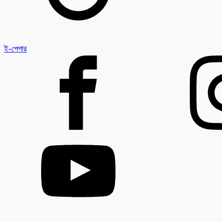
ই-পেপার