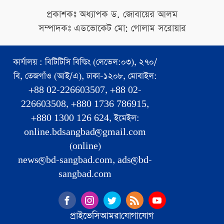
প্রকাশকঃ অধ্যাপক ড. জোবায়ের আলম
সম্পাদকঃ এডভোকেট মো: গোলাম সরোয়ার
কার্যালয় : বিটিটিসি বিল্ডিং (লেভেল:০৩), ২৭০/
বি, তেজগাঁও (আই/এ), ঢাকা-১২০৮, মোবাইল:
+88 02-226603507, +88 02-
226603508, +880 1736 786915,
+880 1300 126 624, ইমেইল:
online.bdsangbad@gmail.com
(online)
news@bd-sangbad.com, ads@bd-
sangbad.com
প্রাইভেসি
আমরা
যোগাযোগ