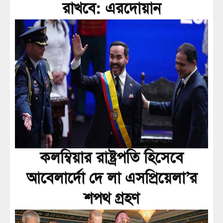
রাখবে: এরদোয়ান
কলম্বিয়ার রাষ্ট্রপতি হিসেবে
আবেলার্দো দে লা এসপ্রিয়েলা’র
শপথ গ্রহণ