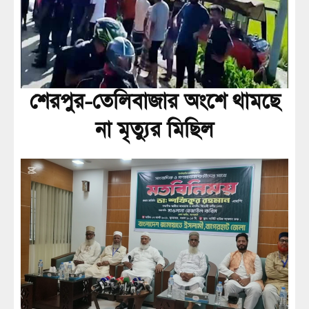
শেরপুর-তেলিবাজার অংশে থামছে
না মৃত্যুর মিছিল