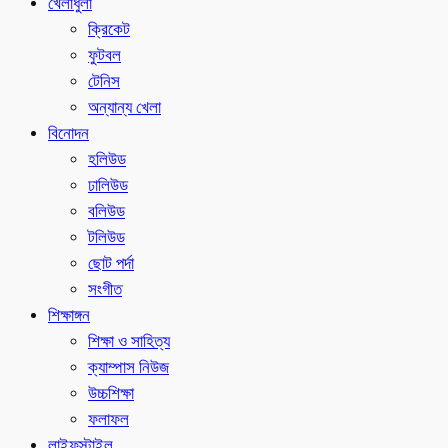
খেলাধুলা
ক্রিকেট
ফুটবল
টেনিস
অন্যান্য খেলা
বিনোদন
হলিউড
ঢালিউড
বলিউড
টলিউড
ছোট পর্দা
সংগীত
শিক্ষাঙ্গন
শিক্ষা ও সাহিত্য
ক্যাম্পাস নিউজ
উচ্চশিক্ষা
ফলাফল
লাইফস্টাইল