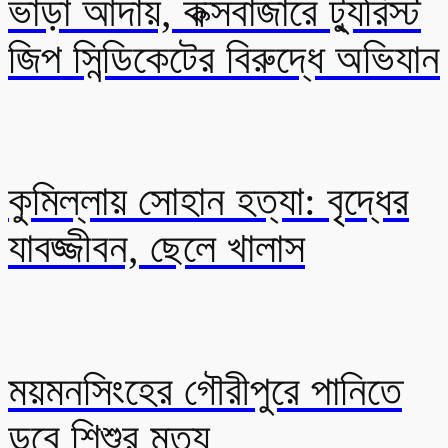
ভাড়া আদায়, কক্সবাজারে ট্যুরিস্ট
জিপ সিন্ডিকেটের বিরুদ্ধে অভিযান
কুমিল্লায় সোহান হত্যা: বৃদ্ধের
যাবজ্জীবন, ছেলে খালাস
ময়মনসিংহের গৌরীপুরে পানিতে
ডুবে শিশুর মৃত্যু