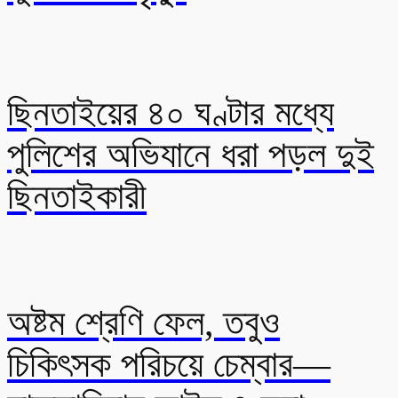
ছিনতাইয়ের ৪০ ঘণ্টার মধ্যে
পুলিশের অভিযানে ধরা পড়ল দুই
ছিনতাইকারী
অষ্টম শ্রেণি ফেল, তবুও
চিকিৎসক পরিচয়ে চেম্বার—