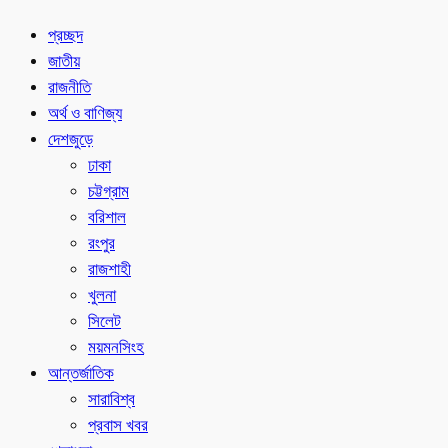
প্রচ্ছদ
জাতীয়
রাজনীতি
অর্থ ও বাণিজ্য
দেশজুড়ে
ঢাকা
চট্টগ্রাম
বরিশাল
রংপুর
রাজশাহী
খুলনা
সিলেট
ময়মনসিংহ
আন্তর্জাতিক
সারাবিশ্ব
প্রবাস খবর