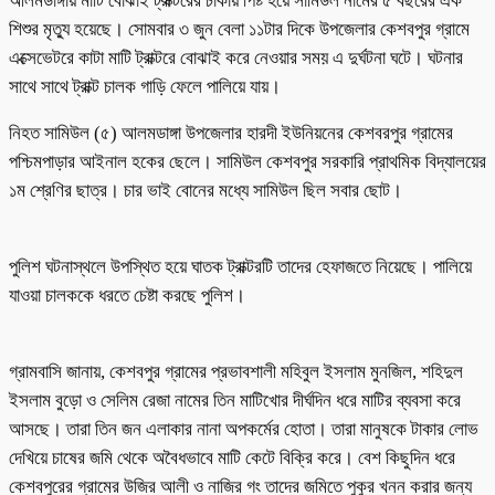
আলমডাঙ্গায় মাটি বোঝাই ট্রাক্টরের চাকায় পিষ্ট হয়ে সামিউল নামের ৫ বছরের এক
শিশুর মৃত্যু হয়েছে। সোমবার ৩ জুন বেলা ১১টার দিকে উপজেলার কেশবপুর গ্রামে
এক্সেভেটরে কাটা মাটি ট্রাক্টরে বোঝাই করে নেওয়ার সময় এ দুর্ঘটনা ঘটে। ঘটনার
সাথে সাথে ট্রাক্ট চালক গাড়ি ফেলে পালিয়ে যায়।
নিহত সামিউল (৫) আলমডাঙ্গা উপজেলার হারদী ইউনিয়নের কেশবরপুর গ্রামের
পশ্চিমপাড়ার আইনাল হকের ছেলে। সামিউল কেশবপুর সরকারি প্রাথমিক বিদ্যালয়ের
১ম শ্রেণির ছাত্র। চার ভাই বোনের মধ্যে সামিউল ছিল সবার ছোট।
পুলিশ ঘটনাস্থলে উপস্থিত হয়ে ঘাতক ট্রাক্টরটি তাদের হেফাজতে নিয়েছে। পালিয়ে
যাওয়া চালককে ধরতে চেষ্টা করছে পুলিশ।
গ্রামবাসি জানায়, কেশবপুর গ্রামের প্রভাবশালী মহিবুল ইসলাম মুনজিল, শহিদুল
ইসলাম বুড়ো ও সেলিম রেজা নামের তিন মাটিখোর দীর্ঘদিন ধরে মাটির ব্যবসা করে
আসছে। তারা তিন জন এলাকার নানা অপকর্মের হোতা। তারা মানুষকে টাকার লোভ
দেখিয়ে চাষের জমি থেকে অবৈধভাবে মাটি কেটে বিক্রি করে। বেশ কিছুদিন ধরে
কেশবপুরের গ্রামের উজির আলী ও নাজির গং তাদের জমিতে পুকুর খনন করার জন্য