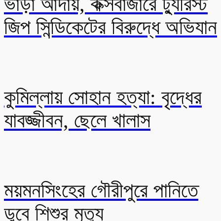
ভাড়া আদায়, কক্সবাজারে ট্যুরিস্ট
জিপ সিন্ডিকেটের বিরুদ্ধে অভিযান
কুমিল্লায় সোহান হত্যা: বৃদ্ধের
যাবজ্জীবন, ছেলে খালাস
ময়মনসিংহের গৌরীপুরে পানিতে
ডুবে শিশুর মৃত্যু