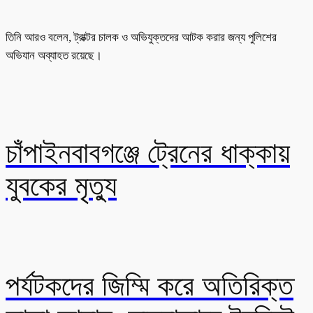
তিনি আরও বলেন, ট্রাক্টর চালক ও অভিযুক্তদের আটক করার জন্য পুলিশের
অভিযান অব্যাহত রয়েছে।
চাঁপাইনবাবগঞ্জে ট্রেনের ধাক্কায়
যুবকের মৃত্যু
পর্যটকদের জিম্মি করে অতিরিক্ত