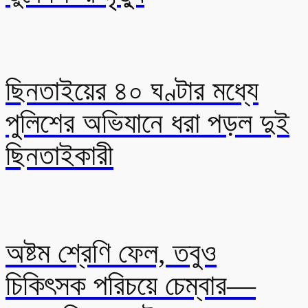
ছিনতাইয়ের ৪০ ঘণ্টার মধ্যে
পুলিশের অভিযানে ধরা পড়ল দুই
ছিনতাইকারী
অষ্টম শ্রেণি ফেল, তবুও
চিকিৎসক পরিচয়ে চেম্বার—