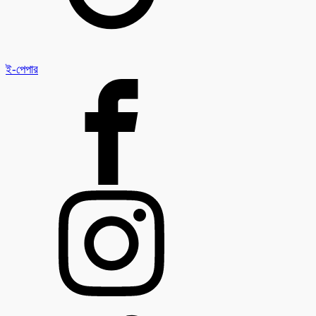
ই-পেপার