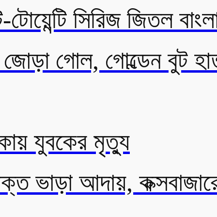
ি-টোয়েন্টি সিরিজ জিতল বাংল
ের জোড়া গোল, গোল্ডেন বুট 
কায় যুবকের মৃত্যু
ক্ত ভাড়া আদায়, কক্সবাজারে ট