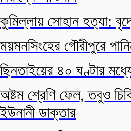
কুমিল্লায় সোহান হত্যা: বৃদ
ময়মনসিংহের গৌরীপুরে পানিতে
ছিনতাইয়ের ৪০ ঘণ্টার মধ্
অষ্টম শ্রেণি ফেল, তবুও 
ইউনানী ডাক্তার