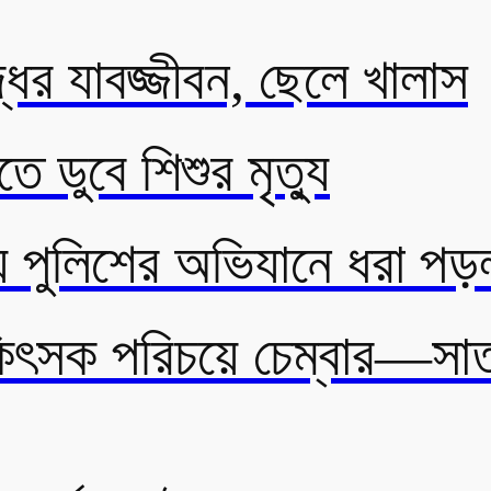
্ধের যাবজ্জীবন, ছেলে খালাস
 ডুবে শিশুর মৃত্যু
যে পুলিশের অভিযানে ধরা পড
চিকিৎসক পরিচয়ে চেম্বার—স