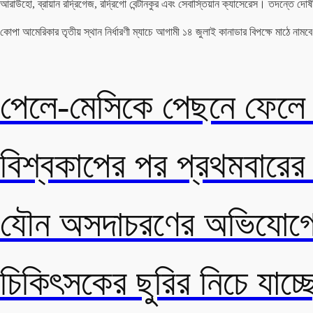
আরাউহো, ব্রায়ান রদ্রিগেজ, রদ্রিগো বেন্টানকুর এবং সেবাস্তিয়ান ক্যাসেরেস। তদন্তে দোষ
কোপা আমেরিকার তৃতীয় স্থান নির্ধারণী ম্যাচে আগামী ১৪ জুলাই কানাডার বিপক্ষে মাঠে ন
পেলে-মেসিকে পেছনে ফেলে ই
বিশ্বকাপের পর প্রথমবারের
যৌন অসদাচরণের অভিযোগে 
চিকিৎসকের ছুরির নিচে যাচ্ছ