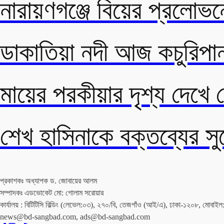
নারায়ণগঞ্জে বিয়ের প্রলোভনে
ডাকাতিয়া নদী আজ কচুরিপানা
মায়ের পরকীয়ার দৃশ্য দেখে
শেখ হাসিনাকে বক্তব্যের স
প্রকাশকঃ অধ্যাপক ড. জোবায়ের আলম
সম্পাদকঃ এডভোকেট মো: গোলাম সরোয়ার
কার্যালয় : বিটিটিসি বিল্ডিং (লেভেল:০৩), ২৭০/বি, তেজগাঁও (আই/এ), ঢাকা-১
news@bd-sangbad.com, ads@bd-sangbad.com