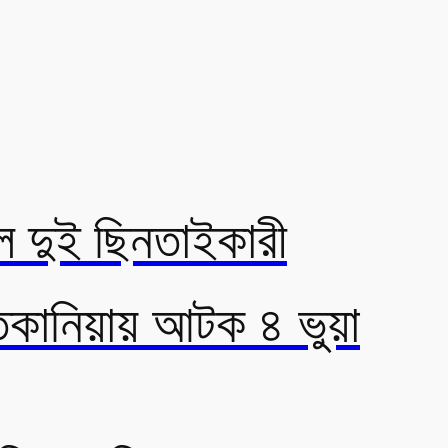
়ল দুই ছিনতাইকারী
াতকানিয়ায় আটক ৪ ভুয়া