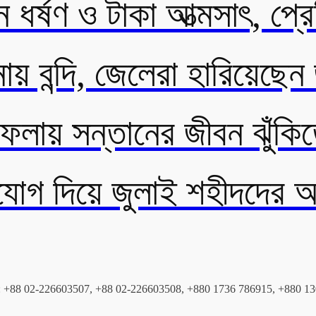
 ধর্ষণ ও টাকা আত্মসাৎ, প্রে
য় বন্দি, জেলেরা হারিয়েছেন
 ফেলায় সন্তানের জীবন ঝুঁকি
ুযোগ দিয়ে জুলাই শহীদদের 
২০৮, মোবাইল: +88 02-226603507, +88 02-226603508, +880 1736 786915, +88