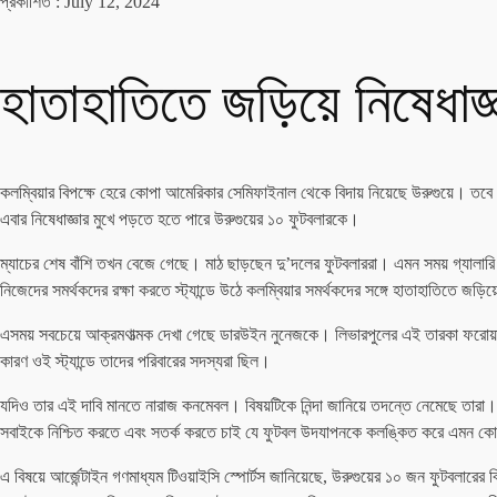
প্রকাশিত :
July 12, 2024
হাতাহাতিতে জড়িয়ে নিষেধাজ
কলম্বিয়ার বিপক্ষে হেরে কোপা আমেরিকার সেমিফাইনাল থেকে বিদায় নিয়েছে উরুগুয়ে। তবে ব
এবার নিষেধাজ্ঞার মুখে পড়তে হতে পারে উরুগুয়ের ১০ ফুটবলারকে।
ম্যাচের শেষ বাঁশি তখন বেজে গেছে। মাঠ ছাড়ছেন দু’দলের ফুটবলাররা। এমন সময় গ্যালারি থে
নিজেদের সমর্থকদের রক্ষা করতে স্ট্যান্ডে উঠে কলম্বিয়ার সমর্থকদের সঙ্গে হাতাহাতিতে জড়
এসময় সবচেয়ে আক্রমণাত্মক দেখা গেছে ডারউইন নুনেজকে। লিভারপুলের এই তারকা ফরোয়ার্ডক
কারণ ওই স্ট্যান্ডে তাদের পরিবারের সদস্যরা ছিল।
যদিও তার এই দাবি মানতে নারাজ কনমেবল। বিষয়টিকে নিন্দা জানিয়ে তদন্তে নেমেছে তারা।
সবাইকে নিশ্চিত করতে এবং সতর্ক করতে চাই যে ফুটবল উদযাপনকে কলঙ্কিত করে এমন কো
এ বিষয়ে আর্জেন্টাইন গণমাধ্যম টিওয়াইসি স্পোর্টস জানিয়েছে, উরুগুয়ের ১০ জন ফুটবলারের