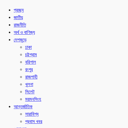
প্রচ্ছদ
জাতীয়
রাজনীতি
অর্থ ও বাণিজ্য
দেশজুড়ে
ঢাকা
চট্টগ্রাম
বরিশাল
রংপুর
রাজশাহী
খুলনা
সিলেট
ময়মনসিংহ
আন্তর্জাতিক
সারাবিশ্ব
প্রবাস খবর