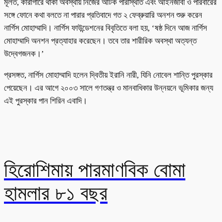
মূলত, কারাগারে থাকা অবস্থায় নিজের আটক পরিস্থিতি এবং আইনজীবী ও পরিবারের
সঙ্গে ফোনে কথা বলতে না পারার প্রতিবাদে গত ২ ফেব্রুয়ারি অনশন শুরু করেন
নার্গিস মোহাম্মাদি। নার্গিস ফাউন্ডেশনের বিবৃতিতে বলা হয়, ‘ষষ্ঠ দিনে আজ নার্গিস
মোহাম্মাদি অনশন প্রত্যাহার করেছেন। তবে তার শারীরিক অবস্থা অত্যন্ত
উদ্বেগজনক।’
প্রসঙ্গত, নার্গিস মোহাম্মাদি হলেন দ্বিতীয় ইরানি নারী, যিনি নোবেল শান্তি পুরস্কার
পেয়েছেন। এর আগে ২০০৩ সালে গণতন্ত্র ও মানবাধিকার উন্নয়নে ভূমিকার জন্য
এই পুরস্কার পান শিরিন এবাদি।
হিরোশিমায় পারমাণবিক বোমা
হামলার ৮১ বছর