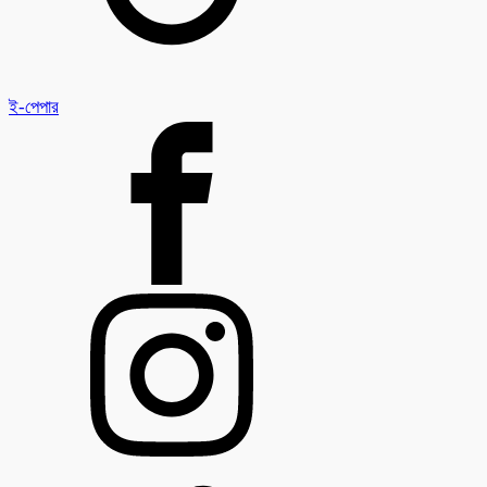
ই-পেপার