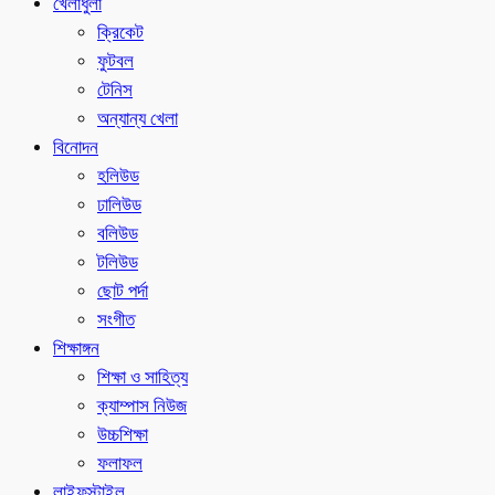
খেলাধুলা
ক্রিকেট
ফুটবল
টেনিস
অন্যান্য খেলা
বিনোদন
হলিউড
ঢালিউড
বলিউড
টলিউড
ছোট পর্দা
সংগীত
শিক্ষাঙ্গন
শিক্ষা ও সাহিত্য
ক্যাম্পাস নিউজ
উচ্চশিক্ষা
ফলাফল
লাইফস্টাইল