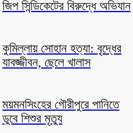
জিপ সিন্ডিকেটের বিরুদ্ধে অভিযান
কুমিল্লায় সোহান হত্যা: বৃদ্ধের
যাবজ্জীবন, ছেলে খালাস
ময়মনসিংহের গৌরীপুরে পানিতে
ডুবে শিশুর মৃত্যু