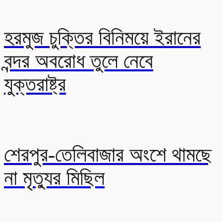
হরমুজ চুক্তির বিনিময়ে ইরানের
বন্দর অবরোধ তুলে নেবে
যুক্তরাষ্ট্র
শেরপুর-তেলিবাজার অংশে থামছে
না মৃত্যুর মিছিল