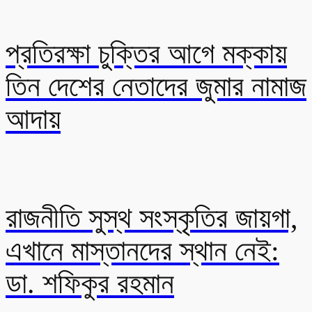
প্রতিরক্ষা চুক্তির আগে মক্কায়
তিন দেশের নেতাদের জুমার নামাজ
আদায়
রাজনীতি সুস্থ সংস্কৃতির জায়গা,
এখানে মাস্তানদের স্থান নেই:
ডা. শফিকুর রহমান