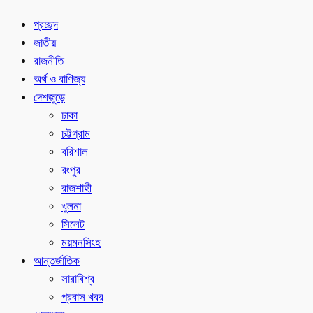
প্রচ্ছদ
জাতীয়
রাজনীতি
অর্থ ও বাণিজ্য
দেশজুড়ে
ঢাকা
চট্টগ্রাম
বরিশাল
রংপুর
রাজশাহী
খুলনা
সিলেট
ময়মনসিংহ
আন্তর্জাতিক
সারাবিশ্ব
প্রবাস খবর