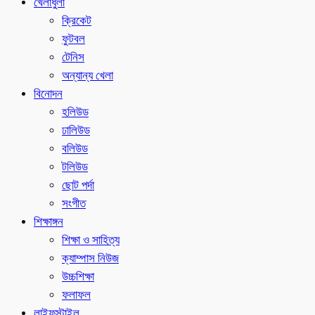
খেলাধুলা
ক্রিকেট
ফুটবল
টেনিস
অন্যান্য খেলা
বিনোদন
হলিউড
ঢালিউড
বলিউড
টলিউড
ছোট পর্দা
সংগীত
শিক্ষাঙ্গন
শিক্ষা ও সাহিত্য
ক্যাম্পাস নিউজ
উচ্চশিক্ষা
ফলাফল
লাইফস্টাইল