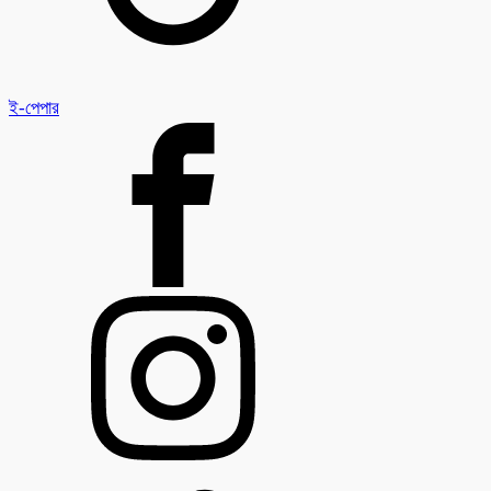
ই-পেপার