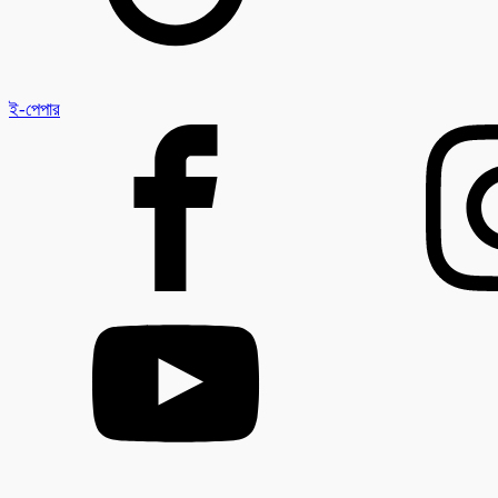
ই-পেপার