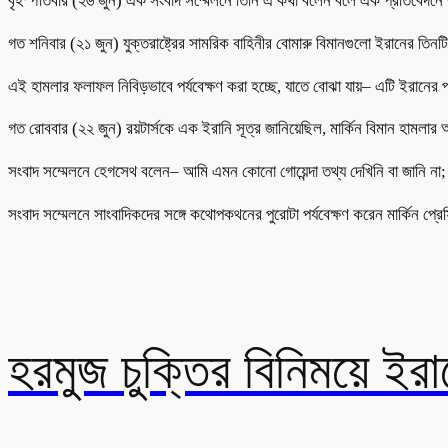
বৃহস্পতিবার (২৬ জুন) এক সংবাদ সম্মেলনে তিনি এ কথা বলেন বলে এক প্রতিবেদনে জান
গত শনিবার (২১ জুন) যুক্তরাষ্ট্রের সামরিক বাহিনীর বোমারু বিমানগুলো ইরানের তিন
এই হামলার ফলাফল নিবিড়ভাবে পর্যবেক্ষণ করা হচ্ছে, যাতে বোঝা যায়– এটি ইরানের 
গত রোববার (২২ জুন) রয়টার্সকে এক ইরানি সূত্র জানিয়েছিল, মার্কিন বিমান হামলার
সংবাদ সম্মেলনে হেগসেথ বলেন– আমি এমন কোনো গোয়েন্দা তথ্য দেখিনি বা জানি না;
সংবাদ সম্মেলনে সাংবাদিকদের সঙ্গে কথোপকথনের পুরোটা পর্যবেক্ষণ করেন মার্কিন প্রেস
হরমুজ চুক্তির বিনিময়ে ইরান