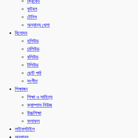
ক্রিকেট
ফুটবল
টেনিস
অন্যান্য খেলা
বিনোদন
হলিউড
ঢালিউড
বলিউড
টলিউড
ছোট পর্দা
সংগীত
শিক্ষাঙ্গন
শিক্ষা ও সাহিত্য
ক্যাম্পাস নিউজ
উচ্চশিক্ষা
ফলাফল
লাইফস্টাইল
অন্যান্য