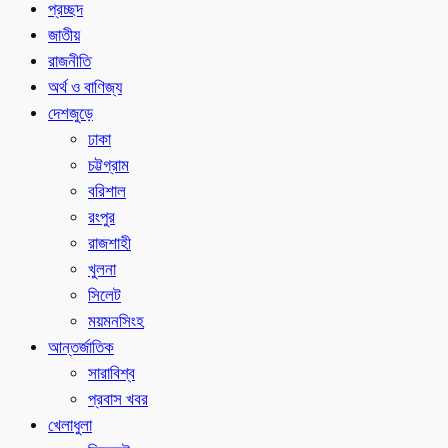
প্রচ্ছদ
জাতীয়
রাজনীতি
অর্থ ও বাণিজ্য
দেশজুড়ে
ঢাকা
চট্টগ্রাম
বরিশাল
রংপুর
রাজশাহী
খুলনা
সিলেট
ময়মনসিংহ
আন্তর্জাতিক
সারাবিশ্ব
প্রবাস খবর
খেলাধুলা