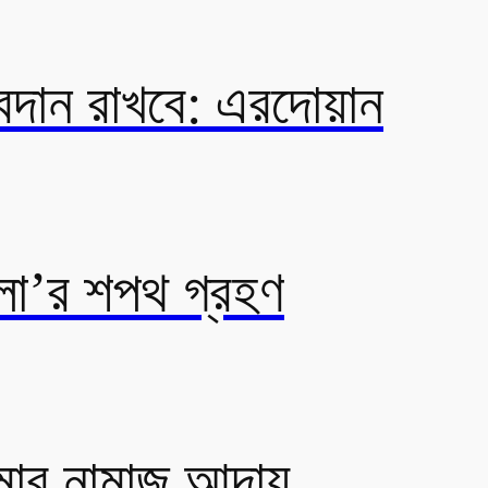
 অবদান রাখবে: এরদোয়ান
়েলা’র শপথ গ্রহণ
ুমার নামাজ আদায়