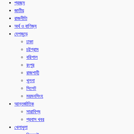
প্রচ্ছদ
জাতীয়
রাজনীতি
অর্থ ও বাণিজ্য
দেশজুড়ে
ঢাকা
চট্টগ্রাম
বরিশাল
রংপুর
রাজশাহী
খুলনা
সিলেট
ময়মনসিংহ
আন্তর্জাতিক
সারাবিশ্ব
প্রবাস খবর
খেলাধুলা