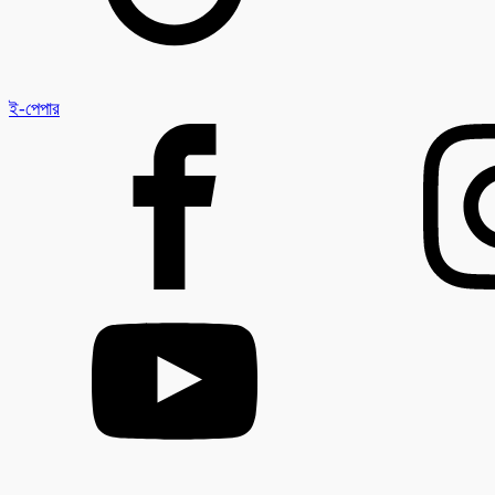
ই-পেপার