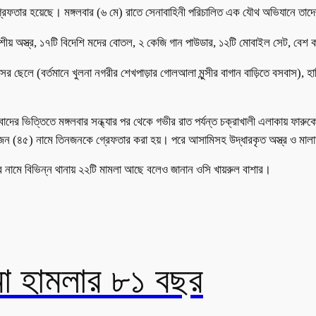
 গ্রেফতার হয়েছে। মঙ্গলবার (৬ মে) রাতে সেনাবাহিনী পরিচালিত এক যৌথ অভিযানে তা
শীয় অস্ত্র, ১৭টি বিদেশি মদের বোতল, ২ কেজি গান পাউডার, ১২টি মোবাইল সেট, বেশ কয
বাসের ছেলে (বর্তমানে খুলনা নগরীর শেখপাড়ার গোলআলা মুন্সীর বাগান বাড়িতে বসবাস),
ন সংবাদের ভিত্তিতে মঙ্গলবার সন্ধ্যার পর থেকে গভীর রাত পর্যন্ত চক্রাখালী এলাকায় 
 (৪৫) নামে তিনজনকে গ্রেফতার করা হয়। পরে আসামিসহ উদ্ধারকৃত অস্ত্র ও মালামাল
ার নামে বিভিন্ন থানায় ২২টি মামলা আছে বলেও জানান ওসি খায়রুল বাশার।
মা হামলার ৮১ বছর