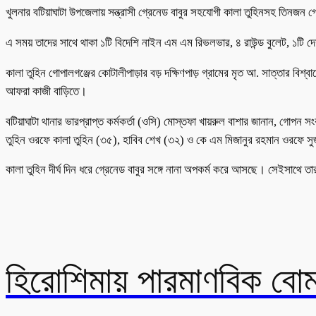
খুলনার বটিয়াঘাটা উপজেলায় সন্ত্রাসী গ্রেনেড বাবুর সহযোগী কালা তুহিনসহ তিনজন
এ সময় তাদের সাথে থাকা ১টি বিদেশি নাইন এম এম রিভলভার, ৪ রাউন্ড বুলেট, ১টি দে
কালা তুহিন গোপালগঞ্জের কোটালীপাড়ার বড় দক্ষিণপাড় গ্রামের মৃত আ. সাত্তার বিশ্
আফরা কাজী বাড়িতে।
বটিয়াঘাটা থানার ভারপ্রাপ্ত কর্মকর্তা (ওসি) মোস্তফা খায়রুল বাশার জানান, গোপ
তুহিন ওরফে কালা তুহিন (৩৫), হাবিব শেখ (৩২) ও কে এম মিজানুর রহমান ওরফে সুজন
কালা তুহিন দীর্ঘ দিন ধরে গ্রেনেড বাবুর সঙ্গে নানা অপকর্ম করে আসছে। সেইসাথে ত
হিরোশিমায় পারমাণবিক বো