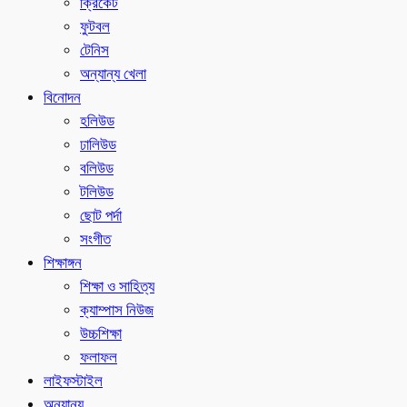
ক্রিকেট
ফুটবল
টেনিস
অন্যান্য খেলা
বিনোদন
হলিউড
ঢালিউড
বলিউড
টলিউড
ছোট পর্দা
সংগীত
শিক্ষাঙ্গন
শিক্ষা ও সাহিত্য
ক্যাম্পাস নিউজ
উচ্চশিক্ষা
ফলাফল
লাইফস্টাইল
অন্যান্য