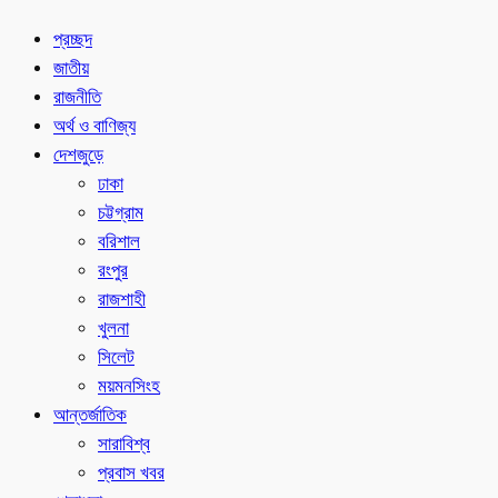
প্রচ্ছদ
জাতীয়
রাজনীতি
অর্থ ও বাণিজ্য
দেশজুড়ে
ঢাকা
চট্টগ্রাম
বরিশাল
রংপুর
রাজশাহী
খুলনা
সিলেট
ময়মনসিংহ
আন্তর্জাতিক
সারাবিশ্ব
প্রবাস খবর