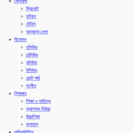
খেলাধুলা
ক্রিকেট
ফুটবল
টেনিস
অন্যান্য খেলা
বিনোদন
হলিউড
ঢালিউড
বলিউড
টলিউড
ছোট পর্দা
সংগীত
শিক্ষাঙ্গন
শিক্ষা ও সাহিত্য
ক্যাম্পাস নিউজ
উচ্চশিক্ষা
ফলাফল
লাইফস্টাইল