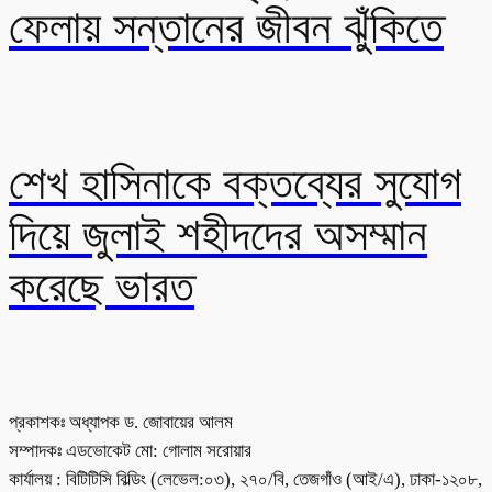
ফেলায় সন্তানের জীবন ঝুঁকিতে
শেখ হাসিনাকে বক্তব্যের সুযোগ
দিয়ে জুলাই শহীদদের অসম্মান
করেছে ভারত
প্রকাশকঃ অধ্যাপক ড. জোবায়ের আলম
সম্পাদকঃ এডভোকেট মো: গোলাম সরোয়ার
কার্যালয় : বিটিটিসি বিল্ডিং (লেভেল:০৩), ২৭০/বি, তেজগাঁও (আই/এ), ঢাকা-১২০৮,