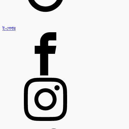
ই-পেপার