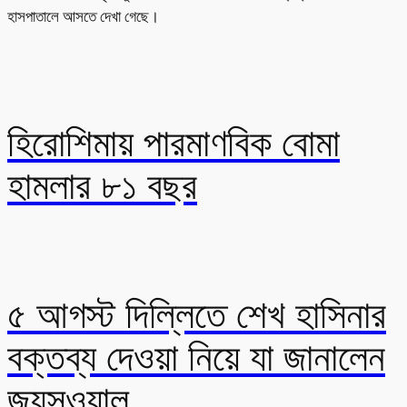
হাসপাতালে আসতে দেখা গেছে।
হিরোশিমায় পারমাণবিক বোমা
হামলার ৮১ বছর
৫ আগস্ট দিল্লিতে শেখ হাসিনার
বক্তব্য দেওয়া নিয়ে যা জানালেন
জয়সওয়াল