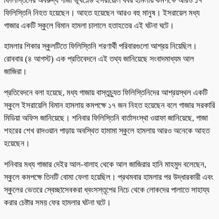
ফিলিস্তিনের অবরুদ্ধ গাজা ভূখণ্ডে ইসরায়েলি বর্বর হামলায় কমপক্ষে আরও ১৭
ফিলিস্তিনি নিহত হয়েছেন। আহত হয়েছেন আরও বহু মানুষ। ইসরায়েল মধ্য
গাজার একটি স্কুলে বিমান হামলা চালালে হতাহতের এই ঘটনা ঘটে।
হামলার শিকার স্কুলটিতে ফিলিস্তিনি শরণার্থী পরিবারগুলো আশ্রয় নিয়েছিল।
রোববার (৪ আগস্ট) এক প্রতিবেদনে এই তথ্য জানিয়েছে সংবাদমাধ্যম আল
জাজিরা।
প্রতিবেদনে বলা হয়েছে, মধ্য গাজায় বাস্তুচ্যুত ফিলিস্তিনিদের আশ্রয়স্থল একটি
স্কুলে ইসরায়েলি বিমান হামলায় কমপক্ষে ১৭ জন নিহত হয়েছেন বলে গাজার সরকারি
মিডিয়া অফিস জানিয়েছে। শনিবার ফিলিস্তিনি বার্তাসংস্থা ওয়াফা জানিয়েছে, গাজা
শহরের শেখ রাদওয়ান পাড়ায় অবস্থিত হামামা স্কুলে হামলায় আরও অনেকে আহত
হয়েছেন।
শনিবার মধ্য গাজার দেইর আল-বালাহ থেকে আল জাজিরার হানি মাহমুদ বলেছেন,
স্কুলে কমপক্ষে তিনটি বোমা ফেলা হয়েছিল। প্রথমবার হামলার পর উদ্ধারকারী এবং
স্কুলের ভেতরে স্বেচ্ছাসেবকরা ধ্বংসস্তূপের নিচে থেকে লোকদের পালাতে সাহায্য
করার চেষ্টার সময় ফের হামলার ঘটনা ঘটে।