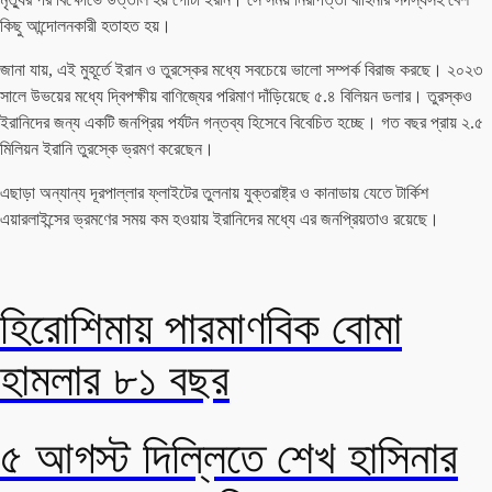
কিছু আন্দোলনকারী হতাহত হয়।
জানা যায়, এই মুহূর্তে ইরান ও তুরস্কের মধ্যে সবচেয়ে ভালো সম্পর্ক বিরাজ করছে। ২০২৩
সালে উভয়ের মধ্যে দ্বিপক্ষীয় বাণিজ্যের পরিমাণ দাঁড়িয়েছে ৫.৪ বিলিয়ন ডলার। তুরস্কও
ইরানিদের জন্য একটি জনপ্রিয় পর্যটন গন্তব্য হিসেবে বিবেচিত হচ্ছে। গত বছর প্রায় ২.৫
মিলিয়ন ইরানি তুরস্কে ভ্রমণ করেছেন।
এছাড়া অন্যান্য দূরপাল্লার ফ্লাইটের তুলনায় যুক্তরাষ্ট্র ও কানাডায় যেতে টার্কিশ
এয়ারলাইন্সের ভ্রমণের সময় কম হওয়ায় ইরানিদের মধ্যে এর জনপ্রিয়তাও রয়েছে।
হিরোশিমায় পারমাণবিক বোমা
হামলার ৮১ বছর
৫ আগস্ট দিল্লিতে শেখ হাসিনার