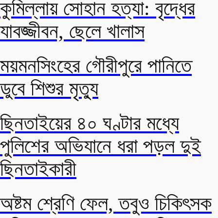
কুমিল্লায় সোহান হত্যা: বৃদ্ধের
যাবজ্জীবন, ছেলে খালাস
ময়মনসিংহের গৌরীপুরে পানিতে
ডুবে শিশুর মৃত্যু
ছিনতাইয়ের ৪০ ঘণ্টার মধ্যে
পুলিশের অভিযানে ধরা পড়ল দুই
ছিনতাইকারী
অষ্টম শ্রেণি ফেল, তবুও চিকিৎসক