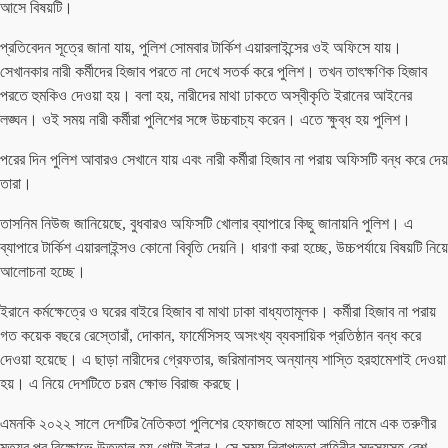
আসে বিষয়টি।
প্রতিবেদন সূত্রে জানা যায়, পুলিশ সোমবার টার্কিশ এয়ারলাইন্সের ওই অফিসে যায়।
সেখানকার নারী কর্মীদের হিজাব পরতে না দেখে সতর্ক করে পুলিশ। তখন তাৎক্ষণিক হিজাব
পরতে হুমকিও দেওয়া হয়। বলা হয়, নারীদের মাথা ঢাকতে অস্বীকৃতি ইরানের আইনের
লঙ্ঘন। ওই সময় নারী কর্মীরা পুলিশের সঙ্গে উচ্চবাচ্য করেন। এতে ক্ষুব্ধ হয় পুলিশ।
পরের দিন পুলিশ আবারও সেখানে যায় এবং নারী কর্মীরা হিজাব না পরায় অফিসটি বন্ধ করে দেয়
তারা।
তাসনিম নিউজ জানিয়েছে, বুধবারও অফিসটি খোলার ব্যাপারে কিছু জানায়নি পুলিশ। এ
ব্যাপারে টার্কিশ এয়ারলাইন্সও কোনো বিবৃতি দেয়নি। ধারণা করা হচ্ছে, উচ্চপর্যায়ে বিষয়টি নিয়ে
আলোচনা হচ্ছে।
ইরানে কর্মক্ষেত্রে ও ঘরের বাইরে হিজাব বা মাথা ঢাকা বাধ্যতামূলক। কর্মীরা হিজাব না পরায়
গত কয়েক বছরে রেস্তোরাঁ, দোকান, ফার্মেসিসহ অসংখ্য ব্যবসায়িক প্রতিষ্ঠান বন্ধ করে
দেওয়া হয়েছে। এ ছাড়া নারীদের গ্রেফতার, জরিমানাসহ অন্যান্য শাস্তি হরহামেশাই দেওয়া
হয়। এ নিয়ে দেশটিতে চরম ক্ষোভ বিরাজ করছে।
এমনকি ২০২২ সালে দেশটির নৈতিকতা পুলিশের হেফাজতে মাহসা আমিনি নামে এক তরুণীর
মৃত্যুর পর বিক্ষোভে উত্তাল হয় গোটা ইরান। সে সময় নিরাপত্তা বাহিনীর সদস্যসহ বেশ