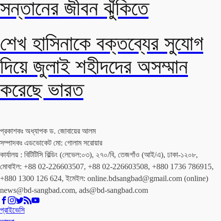
সন্তানের জীবন ঝুঁকিতে
শেখ হাসিনাকে বক্তব্যের সুযোগ
দিয়ে জুলাই শহীদদের অসম্মান
করেছে ভারত
প্রকাশকঃ অধ্যাপক ড. জোবায়ের আলম
সম্পাদকঃ এডভোকেট মো: গোলাম সরোয়ার
কার্যালয় : বিটিটিসি বিল্ডিং (লেভেল:০৩), ২৭০/বি, তেজগাঁও (আই/এ), ঢাকা-১২০৮,
মোবাইল: +88 02-226603507, +88 02-226603508, +880 1736 786915,
+880 1300 126 624, ইমেইল: online.bdsangbad@gmail.com (online)
news@bd-sangbad.com, ads@bd-sangbad.com
প্রাইভেসি