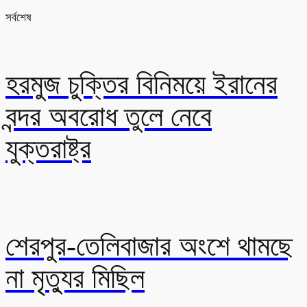
সর্বশেষ
হরমুজ চুক্তির বিনিময়ে ইরানের
বন্দর অবরোধ তুলে নেবে
যুক্তরাষ্ট্র
শেরপুর-তেলিবাজার অংশে থামছে
না মৃত্যুর মিছিল