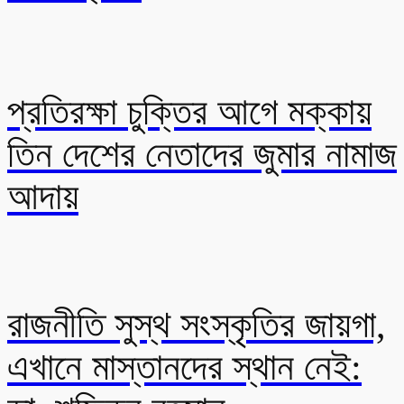
প্রতিরক্ষা চুক্তির আগে মক্কায়
তিন দেশের নেতাদের জুমার নামাজ
আদায়
রাজনীতি সুস্থ সংস্কৃতির জায়গা,
এখানে মাস্তানদের স্থান নেই: