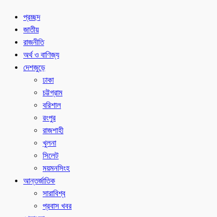
প্রচ্ছদ
জাতীয়
রাজনীতি
অর্থ ও বাণিজ্য
দেশজুড়ে
ঢাকা
চট্টগ্রাম
বরিশাল
রংপুর
রাজশাহী
খুলনা
সিলেট
ময়মনসিংহ
আন্তর্জাতিক
সারাবিশ্ব
প্রবাস খবর