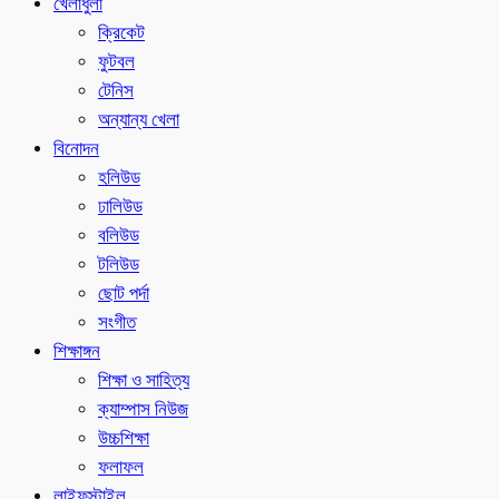
খেলাধুলা
ক্রিকেট
ফুটবল
টেনিস
অন্যান্য খেলা
বিনোদন
হলিউড
ঢালিউড
বলিউড
টলিউড
ছোট পর্দা
সংগীত
শিক্ষাঙ্গন
শিক্ষা ও সাহিত্য
ক্যাম্পাস নিউজ
উচ্চশিক্ষা
ফলাফল
লাইফস্টাইল