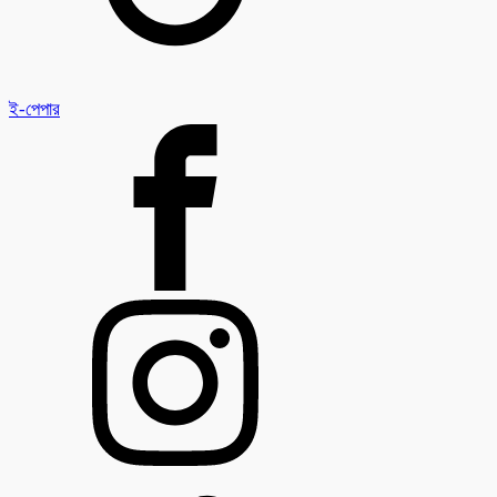
ই-পেপার