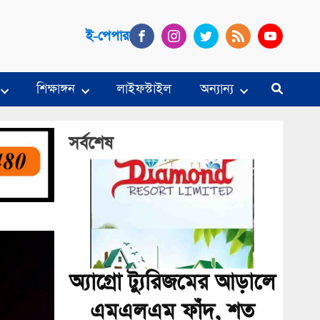
ই-পেপার
শিক্ষাঙ্গন
লাইফস্টাইল
অন্যান্য
সর্বশেষ
অ্যাগ্রো ট্যুরিজমের আড়ালে
এমএলএম ফাঁদ, শত