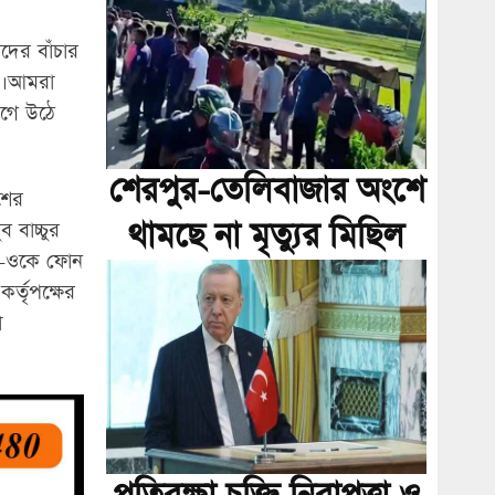
দের বাঁচার
ে। আমরা
েগে উঠে
শেরপুর-তেলিবাজার অংশে
শের
থামছে না মৃত্যুর মিছিল
 বাচ্চুর
কে-ওকে ফোন
র্তৃপক্ষের
া