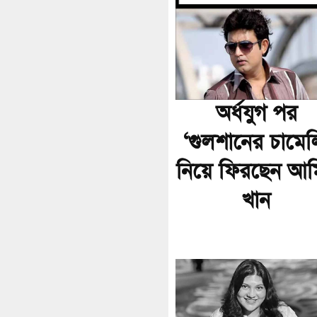
অর্ধযুগ পর
‘গুলশানের চামেল
নিয়ে ফিরছেন আম
খান