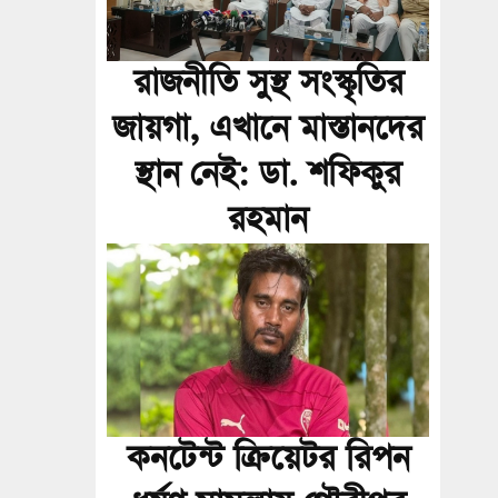
রাজনীতি সুস্থ সংস্কৃতির
জায়গা, এখানে মাস্তানদের
স্থান নেই: ডা. শফিকুর
রহমান
কনটেন্ট ক্রিয়েটর রিপন