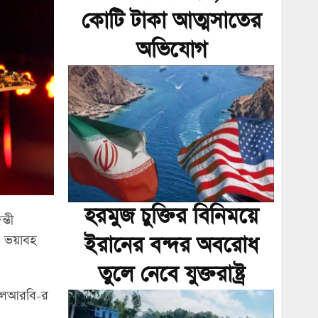
কোটি টাকা আত্মসাতের
অভিযোগ
হরমুজ চুক্তির বিনিময়ে
্তী
ইরানের বন্দর অবরোধ
র ভয়াবহ
তুলে নেবে যুক্তরাষ্ট্র
ড এলআরবি-র