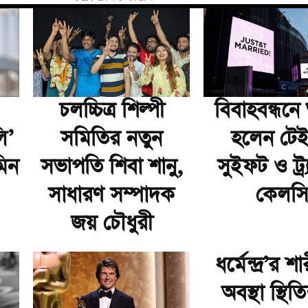
চলচ্চিত্র শিল্পী
বিবাহবন্ধনে
ি’
সমিতির নতুন
হলেন টে
িন
সভাপতি শিবা শানু,
সুইফট ও ট্র
সাধারণ সম্পাদক
কেলস
জয় চৌধুরী
ধর্মেন্দ্র’র 
অবস্থা স্থিত