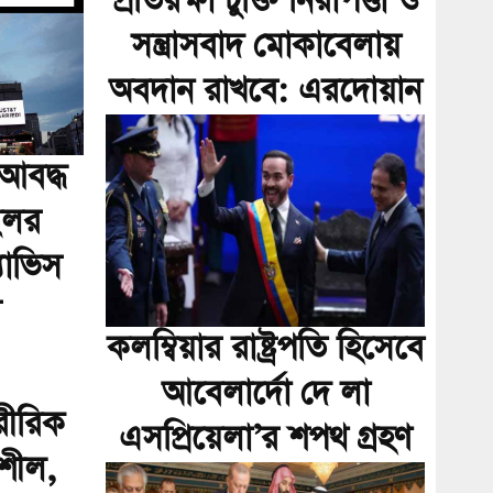
প্রতিরক্ষা চুক্তি নিরাপত্তা ও
সন্ত্রাসবাদ মোকাবেলায়
অবদান রাখবে: এরদোয়ান
 আবদ্ধ
ইলর
্যাভিস
ি
কলম্বিয়ার রাষ্ট্রপতি হিসেবে
আবেলার্দো দে লা
শারীরিক
এসপ্রিয়েলা’র শপথ গ্রহণ
িশীল,