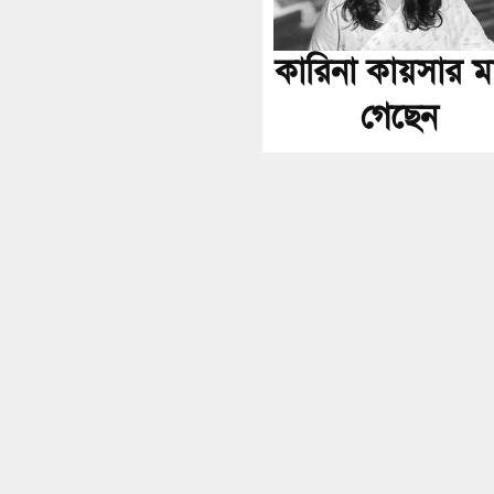
কারিনা কায়সার ম
গেছেন