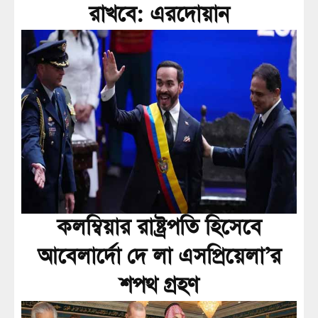
রাখবে: এরদোয়ান
কলম্বিয়ার রাষ্ট্রপতি হিসেবে
আবেলার্দো দে লা এসপ্রিয়েলা’র
শপথ গ্রহণ