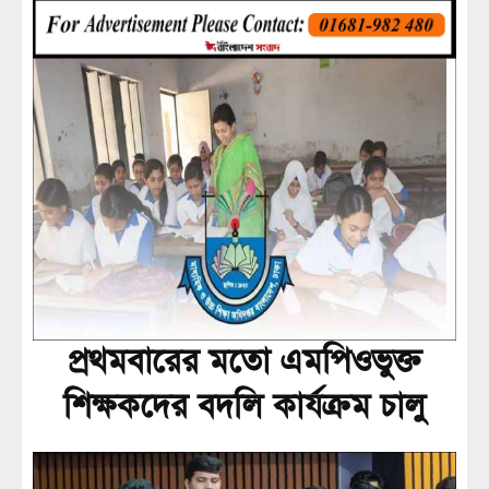
প্রথমবারের মতো এমপিওভুক্ত
শিক্ষকদের বদলি কার্যক্রম চালু