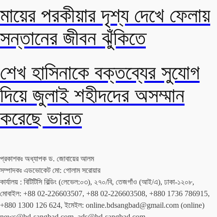
মায়ের পরকীয়ার দৃশ্য দেখে ফেলায়
সন্তানের জীবন ঝুঁকিতে
শেখ হাসিনাকে বক্তব্যের সুযোগ
দিয়ে জুলাই শহীদদের অসম্মান
করেছে ভারত
প্রকাশকঃ অধ্যাপক ড. জোবায়ের আলম
সম্পাদকঃ এডভোকেট মো: গোলাম সরোয়ার
কার্যালয় : বিটিটিসি বিল্ডিং (লেভেল:০৩), ২৭০/বি, তেজগাঁও (আই/এ), ঢাকা-১২০৮,
মোবাইল: +88 02-226603507, +88 02-226603508, +880 1736 786915,
+880 1300 126 624, ইমেইল: online.bdsangbad@gmail.com (online)
news@bd-sangbad.com, ads@bd-sangbad.com