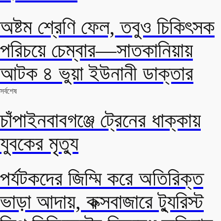
অষ্টম শ্রেণি ফেল, তবুও চিকিৎসক
পরিচয়ে চেম্বার—সাতকানিয়ায়
আটক ৪ ভুয়া ইউনানী ডাক্তার
সর্বশেষ
চাঁপাইনবাবগঞ্জে ট্রেনের ধাক্কায়
যুবকের মৃত্যু
পর্যটকদের জিম্মি করে অতিরিক্ত
ভাড়া আদায়, কক্সবাজারে ট্যুরিস্ট