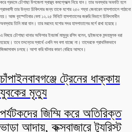
করে প্রথমে চৌগাছা উপজেলা স্বাস্থ্য কমপ্লেক্সে নিয়ে যান। তার অবস্থার অবনতি হলে
গ্রামবাসী তার উন্নত চিকিৎসার জন্য তাকে যশোর ২৫০ শয্যা জেনারেল হাসপাতালে পাঠানো
হয়। আজ বৃহস্পতিবার বেলা ১২.২৫ মিনিটে হাসপাতালের জরুরি বিভাগে চিকিৎসাধীন
অবস্থায় তিনি মারা যান। তার মরদেহ যশোর সদর হাসপাতালের মর্গে রাখা হয়েছে।
এ বিষয়ে চৌগাছা থানার অফিসার ইনচার্জ মামুনুর রশিদ বলেন, দুইজনকে সন্দহমূলক ধরা
হয়েছে। তবে তদন্তের স্বার্থে এখনি সব বলা যাচ্ছে না। তাদেরকে প্রাথমিকভাবে
জিজ্ঞাসাবাদ চলছে। আশা করি ঘটনার কারণ বেরিয়ে আসবে।
চাঁপাইনবাবগঞ্জে ট্রেনের ধাক্কায়
যুবকের মৃত্যু
পর্যটকদের জিম্মি করে অতিরিক্ত
ভাড়া আদায়, কক্সবাজারে ট্যুরিস্ট