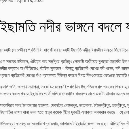
প্রকাশিত :
April 18, 2025
ইছামতি নদীর ভাঙ্গনে বদলে য
দেবহাটা (সাতক্ষীরা) প্রতিনিধি: সাতক্ষীরার দেবহাটা ইছামতি নদীর বিরামহীন ভাঙনে দিনে দি
এক সময়ের ইতিহাস, ঐতিহ্য আর সমৃদ্ধির প্রতিমুখ সোনালী অতীতের মুখছায়া ইছামতি ছিল ব
নদীর কল্যাণে অর্থনীতিতেও বইছিল সুবাতাস। কিন্তু প্রতিবেশী দেশের নদী শাসন, নদী ভাঙ্গন 
গ্রহণে প্রতিবেশী দেশের বাঁধা প্রদানসহ বিভিন্ন কারণে বিগত দিনগুলোতে ভেঙেছে ইছামতি 
ফসলি জমি, জনপথ স্থাপনা, সরকারি-বেসরকারি প্রতিষ্ঠান ইছামতির করাল গ্রাসের শিকার 
ভাঙ্গনের করাল গ্রামে ইছামতির গর্ভে তলিয়ে দেবহাটার রাজনগর নামে একটি মৌজার সমস্ত জম
সাতক্ষীরার সদর উপজেলার হাড়দ্দাহ, দেবহাটার কোমরপুর, ভাতশালা, টাউনশ্রীপুর, চরশ্রীপু
ইছামতির ভাঙ্গন থানা ভবন হতে মাত্র কয়েক মিটার দূরবর্তী এলাকায় অবস্থান করছে। যে ক
ইতিমধ্যে কোমরপুরের সরকারি খাদ্য গুদাম, জাহাজঘাট ইছামতি ভক্ষণ করেছে। ঐতিহাসিক পীর