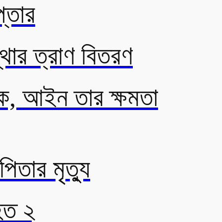
প্তার
থার ত্রাণ বিতরণ
াক, আইন তার ক্ষমতা
পিতার মৃত্যু
হত ২