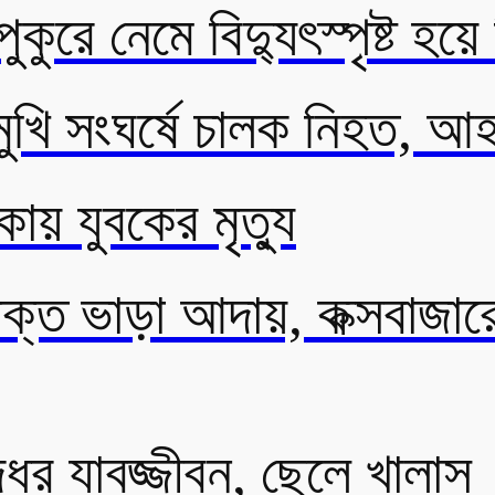
ুরে নেমে বিদ্যুৎস্পৃষ্ট হয়ে 
মুখি সংঘর্ষে চালক নিহত, আ
কায় যুবকের মৃত্যু
ক্ত ভাড়া আদায়, কক্সবাজারে ট
্ধের যাবজ্জীবন, ছেলে খালাস