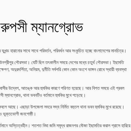
 রুপসী ম্যানগ্রোভ
 ভূখন্ড হারানোর সাথে সাথে পরিবর্তন, পরিবর্ধন আর সংকুচিত হচ্ছে বাংলাদেশের মানচিত্র।
 টাউনশ্রীপুর পৌরসভা। যেটি ছিল তৎকালীন সময়ে দেশের মধ্যে চতুর্থ পৌরসভা। ইছামতি
েপণ, অদুরদর্শিতা, অনিয়ম, দুর্নীতি সর্বপরি কোন কোন অংশে ভাঙ্গন রোধে স্থায়ী ব্যবস্থা
্রামবাসীর উদ্বেগ, আতঙ্ক আর হুমকির কারণে পরিণত হয়েছে। আর বিগত সময়ে এই প্রবল
সী ম্যানগ্রোভ, থানা ভবনটিও বর্তমানে হুমকির মুখে পড়েছে।
নের কবলে আছে। এছাড়া উপজেলা সদরে সদ্য নির্মিত বহুতল থানা ভবন হুমকির মুখে রয়েছে।
ঞ ও ভুক্তভোগী জনগোষ্ঠী।
বর্তমানে অস্তিত্বহীন। শতশত বিঘা জমি সমৃদ্ধ রাজনগর মৌজা ইছামতির করাল গ্রাসে হারিয়ে