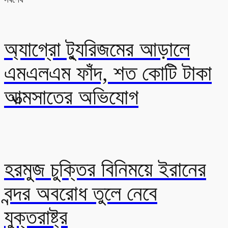
অ্যাগ্রো ট্যুরিজমের আড়ালে
এমএলএম ফাঁদ, শত কোটি টাকা
আত্মসাতের অভিযোগ
হরমুজ চুক্তির বিনিময়ে ইরানের
বন্দর অবরোধ তুলে নেবে
যুক্তরাষ্ট্র