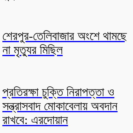
শেরপুর-তেলিবাজার অংশে থামছে
না মৃত্যুর মিছিল
প্রতিরক্ষা চুক্তি নিরাপত্তা ও
সন্ত্রাসবাদ মোকাবেলায় অবদান
রাখবে: এরদোয়ান