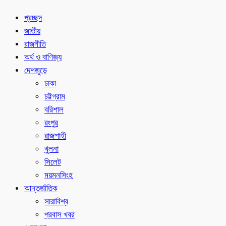
প্রচ্ছদ
জাতীয়
রাজনীতি
অর্থ ও বাণিজ্য
দেশজুড়ে
ঢাকা
চট্টগ্রাম
বরিশাল
রংপুর
রাজশাহী
খুলনা
সিলেট
ময়মনসিংহ
আন্তর্জাতিক
সারাবিশ্ব
প্রবাস খবর