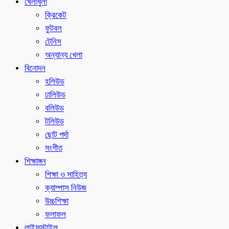
খেলাধুলা
ক্রিকেট
ফুটবল
টেনিস
অন্যান্য খেলা
বিনোদন
হলিউড
ঢালিউড
বলিউড
টলিউড
ছোট পর্দা
সংগীত
শিক্ষাঙ্গন
শিক্ষা ও সাহিত্য
ক্যাম্পাস নিউজ
উচ্চশিক্ষা
ফলাফল
লাইফস্টাইল