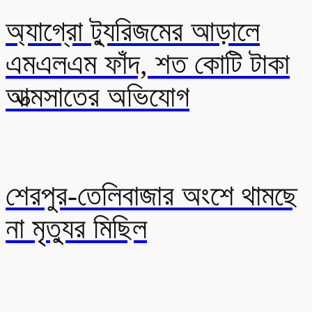
অ্যাগ্রো ট্যুরিজমের আড়ালে
এমএলএম ফাঁদ, শত কোটি টাকা
আত্মসাতের অভিযোগ
শেরপুর-তেলিবাজার অংশে থামছে
না মৃত্যুর মিছিল