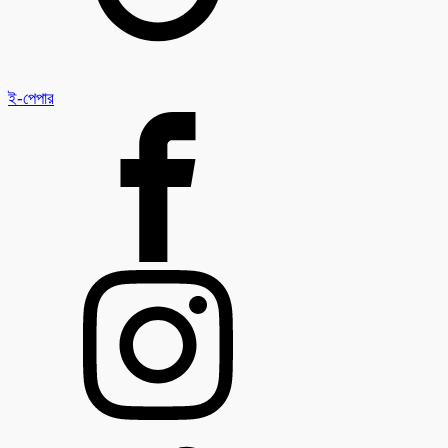
ই-পেপার