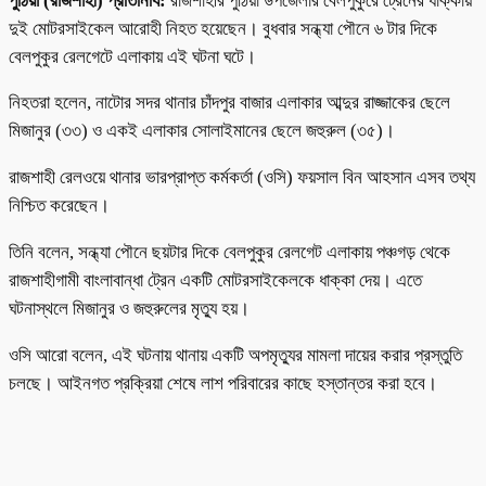
পুঠিয়া (রাজশাহী) প্রতিনিধি:
রাজশাহীর পুঠিয়া উপজেলার বেলপুকুরে ট্রেনের ধাক্কায়
দুই মোটরসাইকেল আরোহী নিহত হয়েছেন। বুধবার সন্ধ্যা পৌনে ৬ টার দিকে
বেলপুকুর রেলগেটে এলাকায় এই ঘটনা ঘটে।
নিহতরা হলেন, নাটোর সদর থানার চাঁদপুর বাজার এলাকার আব্দুর রাজ্জাকের ছেলে
মিজানুর (৩৩) ও একই এলাকার সোলাইমানের ছেলে জহুরুল (৩৫)।
রাজশাহী রেলওয়ে থানার ভারপ্রাপ্ত কর্মকর্তা (ওসি) ফয়সাল বিন আহসান এসব তথ্য
নিশ্চিত করেছেন।
তিনি বলেন, সন্ধ্যা পৌনে ছয়টার দিকে বেলপুকুর রেলগেট এলাকায় পঞ্চগড় থেকে
রাজশাহীগামী বাংলাবান্ধা ট্রেন একটি মোটরসাইকেলকে ধাক্কা দেয়। এতে
ঘটনাস্থলে মিজানুর ও জহুরুলের মৃত্যু হয়।
ওসি আরো বলেন, এই ঘটনায় থানায় একটি অপমৃত্যুর মামলা দায়ের করার প্রস্তুতি
চলছে। আইনগত প্রক্রিয়া শেষে লাশ পরিবারের কাছে হস্তান্তর করা হবে।