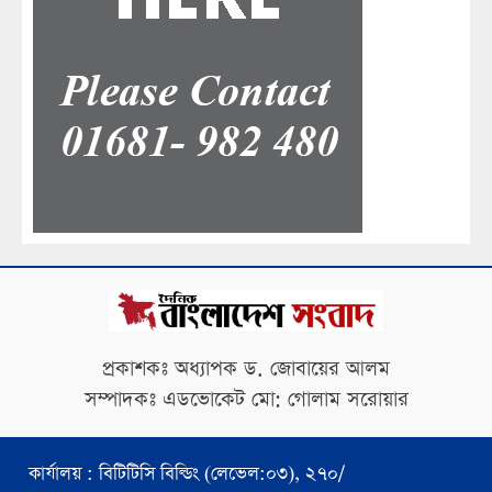
প্রকাশকঃ অধ্যাপক ড. জোবায়ের আলম
সম্পাদকঃ এডভোকেট মো: গোলাম সরোয়ার
কার্যালয় : বিটিটিসি বিল্ডিং (লেভেল:০৩), ২৭০/