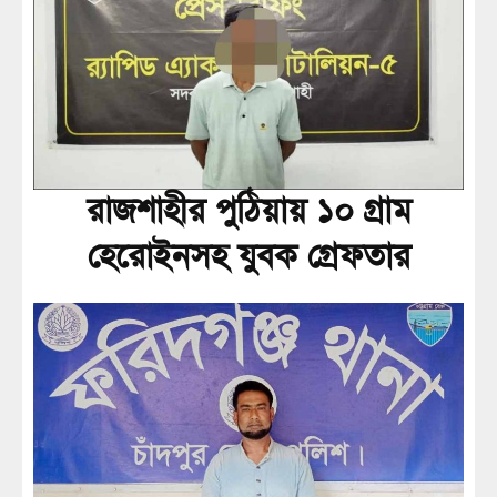
রাজশাহীর পুঠিয়ায় ১০ গ্রাম
হেরোইনসহ যুবক গ্রেফতার