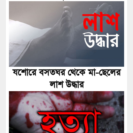
যশোরে বসতঘর থেকে মা-ছেলের
লাশ উদ্ধার