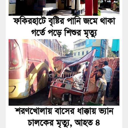
ফকিরহাটে বৃষ্টির পানি জমে থাকা
গর্তে পড়ে শিশুর মৃত্যু
শরণখোলায় বাসের ধাক্কায় ভ্যান
চালকের মৃত্যু, আহত ৪