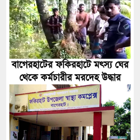
বাগেরহাটের ফকিরহাটে মৎস্য ঘের
থেকে কর্মচারীর মরদেহ উদ্ধার