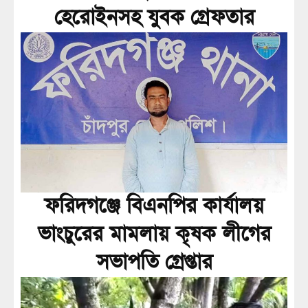
হেরোইনসহ যুবক গ্রেফতার
ফরিদগঞ্জে বিএনপির কার্যালয়
ভাংচুরের মামলায় কৃষক লীগের
সভাপতি গ্রেপ্তার