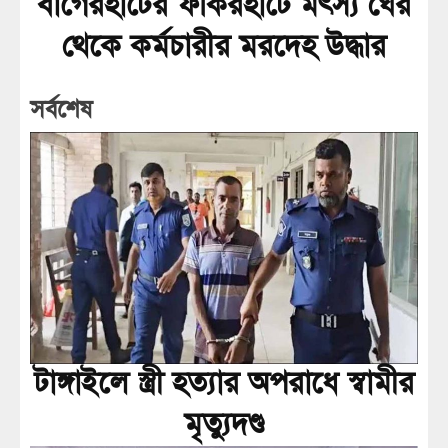
বাগেরহাটের ফকিরহাটে মৎস্য ঘের
থেকে কর্মচারীর মরদেহ উদ্ধার
সর্বশেষ
টাঙ্গাইলে স্ত্রী হত্যার অপরাধে স্বামীর
মৃত্যুদণ্ড