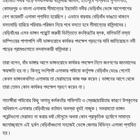
ইছামতি নদীর পাড়ে বসবাসকারী বাসিন্দারা জানান, ইতিপূর্বে পার্শ্ববর্তী সুশীলগতি,
কোমরপুর ও নাংলা এলাকায় সীমান্তের ইছামতি নদীর ভেড়িবাঁধ ভেঙ্গে আশেপাশের
বেশ কয়েকটি এলাকা প্লাবিত হয়েছিল। এভাবে বারবার বেড়িবাঁধ ভাঙতে থাকলে
বসতবাড়ি হারিয়ে পরিবার-পরিজন নিয়ে পথে বসতে হবে সীমান্তের বাসিন্দাদের।
বেড়িবাঁধের এসব ভাঙ্গন পয়েন্টে জরুরী ভিত্তিতে কংক্রিটের ব্লক, বালিভর্তি বস্তা
ডাম্পিংয়ের পাশাপাশি নদী ভাঙ্গনরোধে কার্যকর পদক্ষেপ গ্রহণের দাবি জানিয়েছেন নদী
পাড়ের গ্রামগুলোতে বসবাসকারী বাসিন্দারা।
তারা বলেন, বাঁধ ভাঙ্গার আগে ভাঙ্গনরোধে কার্যকর পদক্ষেপ নিলে জনগণের জানমালের
ক্ষয়ক্ষতি হয় না। কিন্তু সংশ্লিষ্ট এলাকার পাউবো কর্তৃপক্ষ বেড়িবাঁধ ভেঙে গেলেই
কেবল ভাঙ্গনকবলিত এলাকায় তা মেরামতের কাজ শুরু করেন। ভাঙ্গনের আগে থেকে
তারা তেমন কোন কার্যকর পদক্ষেপ গ্রহণ করেন না।
সাতক্ষীরা পাউবোর কিছু অসাধু কর্মকর্তার গাফিলতি ও স্বেচ্ছাচারিতার কারণে উপকূলের
অধিকাংশ এলাকার বেড়িবাঁধের বর্তমান অবস্থা খুবই নাজুক। সময়মতো ভাঙ্গন
পয়েন্টগুলো মেরামত না করায় বর্ষা মৌসুমে অথবা কোন প্রাকৃতিক দুর্যোগে সামান্য
জলোচ্ছ্বাসে এই দুর্বল বেড়িবাঁধগুলো সহজেই ভেঙ্গে জেলার বিভিন্ন এলাকা প্লাবিত
হয়।