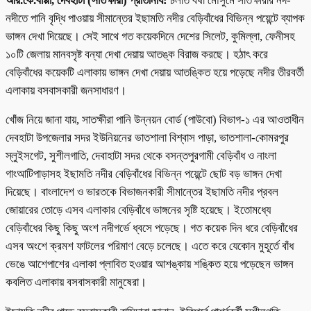
আর.কে.বাপ্পা, দেবহাটা (সাতক্ষীরা) প্রতিনিধি:
চলতি বর্ষা মৌসুমে সাতক্ষীরার নদ-
নদীতে পানি বৃদ্ধি পাওয়ায় সীমান্তের ইছামতি নদীর বেড়িবাঁধের বিভিন্ন পয়েন্টে ব্যাপক
ভাঙ্গন দেখা দিয়েছে। সেই সাথে গত কয়েকদিনে দেশের সিলেট, কুমিল্লা, ফেনীসহ
১০টি জেলায় মানবসৃষ্ট বন্যা দেখা দেয়ায় আতঙ্ক বিরাজ করছে। হঠাৎ করে
বেড়িবাঁধের কয়েকটি এলাকায় ভাঙ্গন দেখা দেয়ায় আতঙ্কিত হয়ে পড়েছে নদীর তীরবর্তী
এলাকায় বসবাসকারী জনসাধারণ।
খোঁজ নিয়ে জানা যায়, সাতক্ষীরা পানি উন্নয়ন বোর্ড (পাউবো) বিভাগ-১ এর আওতাধীন
দেবহাটা উপজেলার সদর ইউনিয়নের ভাতশালা বিশ্বাস পাড়া, ভাতশালা-কোমরপুর
স্লুইসগেট, সুশীলগাতি, দেবাহাটা সদর থেকে বসন্তপুরগামী বেড়িবাঁধ ও নাংলা
গাংআটিপাড়াসহ ইছামতি নদীর বেড়িবাঁধের বিভিন্ন পয়েন্টে ছোট বড় ভাঙ্গন দেখা
দিয়েছে। বাংলাদেশ ও ভারতকে বিভাজনকারী সীমান্তের ইছামতি নদীর প্রবল
জোয়ারের তোড়ে এসব এলাকার বেড়িবাঁধে ভাঙ্গনের সৃষ্টি হয়েছে। ইতোমধ্যে
বেড়িবাঁধের কিছু কিছু অংশ নদীগর্ভে ধ্বসে পড়েছে। গত কয়েক দিন ধরে বেড়িবাঁধের
এসব অংশে ক্রমশ ফাটলের পরিমাণ বেড়ে চলেছে। এতে করে যেকোন মুহূর্তে বাঁধ
ভেঙে আশেপাশের এলাকা প্লাবিত হওয়ার আশঙ্কায় শঙ্কিত হয়ে পড়েছেন ভাঙ্গন
কবলিত এলাকায় বসবাসকারী মানুষেরা।