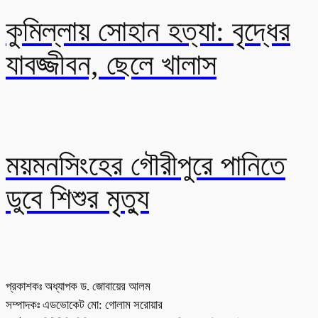
কুমিল্লায় সোহান হত্যা: বৃদ্ধের
যাবজ্জীবন, ছেলে খালাস
ময়মনসিংহের গৌরীপুরে পানিতে
ডুবে শিশুর মৃত্যু
প্রকাশকঃ অধ্যাপক ড. জোবায়ের আলম
সম্পাদকঃ এডভোকেট মো: গোলাম সরোয়ার