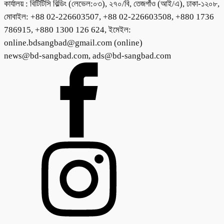
কার্যালয় : বিটিটিসি বিল্ডিং (লেভেল:০৩), ২৭০/বি, তেজগাঁও (আই/এ), ঢাকা-১২০৮,
মোবাইল: +88 02-226603507, +88 02-226603508, +880 1736
786915, +880 1300 126 624, ইমেইল:
online.bdsangbad@gmail.com (online)
news@bd-sangbad.com, ads@bd-sangbad.com