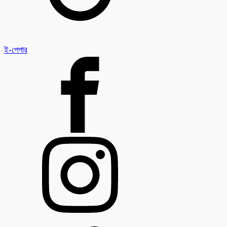
ই-পেপার