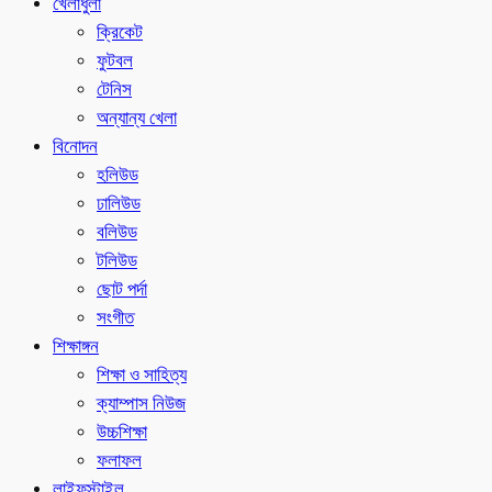
খেলাধুলা
ক্রিকেট
ফুটবল
টেনিস
অন্যান্য খেলা
বিনোদন
হলিউড
ঢালিউড
বলিউড
টলিউড
ছোট পর্দা
সংগীত
শিক্ষাঙ্গন
শিক্ষা ও সাহিত্য
ক্যাম্পাস নিউজ
উচ্চশিক্ষা
ফলাফল
লাইফস্টাইল