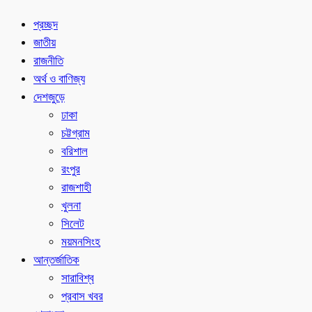
প্রচ্ছদ
জাতীয়
রাজনীতি
অর্থ ও বাণিজ্য
দেশজুড়ে
ঢাকা
চট্টগ্রাম
বরিশাল
রংপুর
রাজশাহী
খুলনা
সিলেট
ময়মনসিংহ
আন্তর্জাতিক
সারাবিশ্ব
প্রবাস খবর