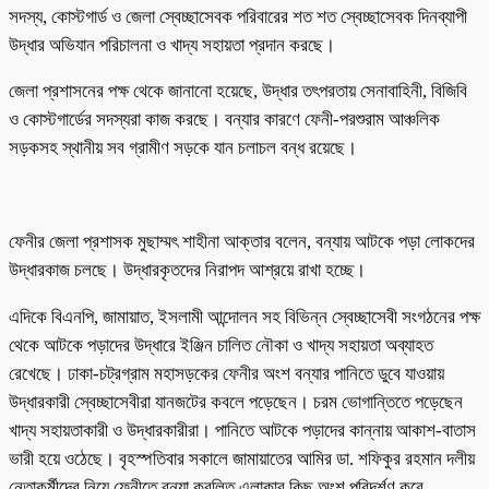
সদস্য, কোস্টগার্ড ও জেলা স্বেচ্ছাসেবক পরিবারের শত শত স্বেচ্ছাসেবক দিনব্যাপী
উদ্ধার অভিযান পরিচালনা ও খাদ্য সহায়তা প্রদান করছে।
জেলা প্রশাসনের পক্ষ থেকে জানানো হয়েছে, উদ্ধার তৎপরতায় সেনাবাহিনী, বিজিবি
ও কোস্টগার্ডের সদস্যরা কাজ করছে। বন্যার কারণে ফেনী-পরশুরাম আঞ্চলিক
সড়কসহ স্থানীয় সব গ্রামীণ সড়কে যান চলাচল বন্ধ রয়েছে।
ফেনীর জেলা প্রশাসক মুছাম্মৎ শাহীনা আক্তার বলেন, বন্যায় আটকে পড়া লোকদের
উদ্ধারকাজ চলছে। উদ্ধারকৃতদের নিরাপদ আশ্রয়ে রাখা হচ্ছে।
এদিকে বিএনপি, জামায়াত, ইসলামী আন্দোলন সহ বিভিন্ন স্বেচ্ছাসেবী সংগঠনের পক্ষ
থেকে আটকে পড়াদের উদ্ধারে ইঞ্জিন চালিত নৌকা ও খাদ্য সহায়তা অব্যাহত
রেখেছে। ঢাকা-চট্রগ্রাম মহাসড়কের ফেনীর অংশ বন্যার পানিতে ডুবে যাওয়ায়
উদ্ধারকারী স্বেচ্ছাসেবীরা যানজটের কবলে পড়েছেন। চরম ভোগান্তিতে পড়েছেন
খাদ্য সহায়তাকারী ও উদ্ধারকারীরা। পানিতে আটকে পড়াদের কান্নায় আকাশ-বাতাস
ভারী হয়ে ওঠেছে। বৃহস্পতিবার সকালে জামায়াতের আমির ডা. শফিকুর রহমান দলীয়
নেতাকর্মীদের নিয়ে ফেনীতে বন্যা কবলিত এলাকার কিছু অংশ পরিদর্শণ করে