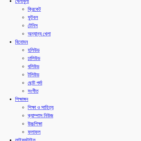
খেলাধুলা
ক্রিকেট
ফুটবল
টেনিস
অন্যান্য খেলা
বিনোদন
হলিউড
ঢালিউড
বলিউড
টলিউড
ছোট পর্দা
সংগীত
শিক্ষাঙ্গন
শিক্ষা ও সাহিত্য
ক্যাম্পাস নিউজ
উচ্চশিক্ষা
ফলাফল
লাইফস্টাইল