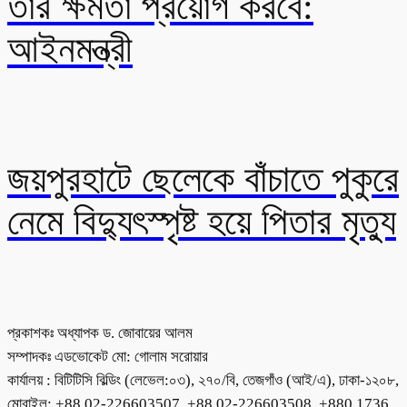
তার ক্ষমতা প্রয়োগ করবে:
আইনমন্ত্রী
জয়পুরহাটে ছেলেকে বাঁচাতে পুকুরে
নেমে বিদ্যুৎস্পৃষ্ট হয়ে পিতার মৃত্যু
প্রকাশকঃ অধ্যাপক ড. জোবায়ের আলম
সম্পাদকঃ এডভোকেট মো: গোলাম সরোয়ার
কার্যালয় : বিটিটিসি বিল্ডিং (লেভেল:০৩), ২৭০/বি, তেজগাঁও (আই/এ), ঢাকা-১২০৮,
মোবাইল: +88 02-226603507, +88 02-226603508, +880 1736