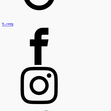
ই-পেপার