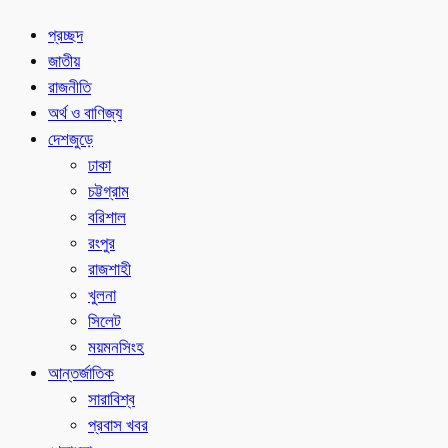
প্রচ্ছদ
জাতীয়
রাজনীতি
অর্থ ও বাণিজ্য
দেশজুড়ে
ঢাকা
চট্টগ্রাম
বরিশাল
রংপুর
রাজশাহী
খুলনা
সিলেট
ময়মনসিংহ
আন্তর্জাতিক
সারাবিশ্ব
প্রবাস খবর