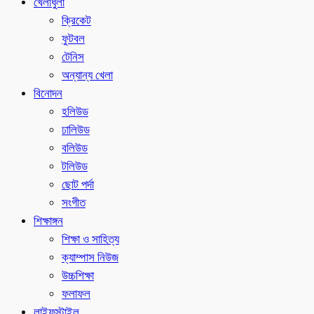
খেলাধুলা
ক্রিকেট
ফুটবল
টেনিস
অন্যান্য খেলা
বিনোদন
হলিউড
ঢালিউড
বলিউড
টলিউড
ছোট পর্দা
সংগীত
শিক্ষাঙ্গন
শিক্ষা ও সাহিত্য
ক্যাম্পাস নিউজ
উচ্চশিক্ষা
ফলাফল
লাইফস্টাইল