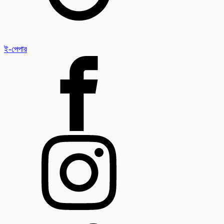
ই-পেপার