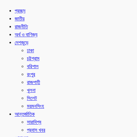
প্রচ্ছদ
জাতীয়
রাজনীতি
অর্থ ও বাণিজ্য
দেশজুড়ে
ঢাকা
চট্টগ্রাম
বরিশাল
রংপুর
রাজশাহী
খুলনা
সিলেট
ময়মনসিংহ
আন্তর্জাতিক
সারাবিশ্ব
প্রবাস খবর