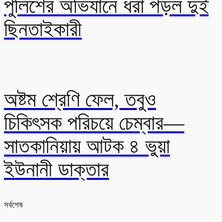
পুলিশের অভিযানে ধরা পড়ল দুই
ছিনতাইকারী
অষ্টম শ্রেণি ফেল, তবুও
চিকিৎসক পরিচয়ে চেম্বার—
সাতকানিয়ায় আটক ৪ ভুয়া
ইউনানী ডাক্তার
সর্বশেষ