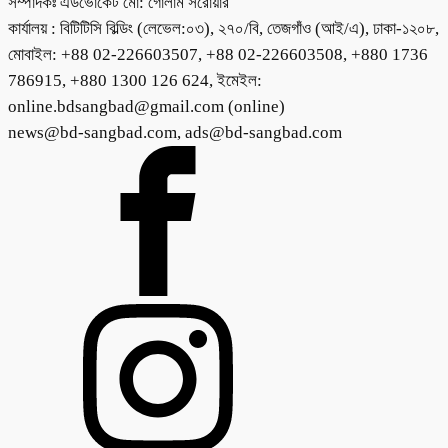
সম্পাদকঃ এডভোকেট মো: গোলাম সরোয়ার
কার্যালয় : বিটিটিসি বিল্ডিং (লেভেল:০৩), ২৭০/বি, তেজগাঁও (আই/এ), ঢাকা-১২০৮,
মোবাইল: +88 02-226603507, +88 02-226603508, +880 1736
786915, +880 1300 126 624, ইমেইল:
online.bdsangbad@gmail.com (online)
news@bd-sangbad.com, ads@bd-sangbad.com