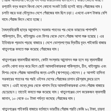
পেঁয়াজ আমদানির ক্ষেত্রে সব সময় ভারতনির্ভর বাংলাদেশ। ভারত কোনো কারণে
রপ্তানি বন্ধ করলে কিংবা দেশে কোনো সংকট তৈরি হলেই বাড়ে পেঁয়াজের দাম।
চলতি বছর ভরা মৌসুমেও দেশে পেঁয়াজের দাম ছিল চড়া। এখনো একশ টাকার বেশি
দামে পেঁয়াজ কিনে খেতে হচ্ছে।
বৈষম্যবিরোধী ছাত্র আন্দোলনে সরকার পতনের পর থেকে ভারতের পাশাপাশি
পাকিস্তান, চীন, থাইল্যান্ড এবং মিশর থেকে দেশে পেঁয়াজ আসা শুরু হয়েছে। এর
ইতিবাচক প্রভাব পড়ছে বাজারে। দেশে ভোগ্যপণ্যের দ্বিতীয় বৃহৎ পাইকারি বাজার
খাতুনগঞ্জে কমতে শুরু করেছে পেঁয়াজের দাম।
খাতুনগঞ্জের ব্যবসায়ীরা জানান, কোটা সংস্কার আন্দোলন শুরু হলে বড় ব্যবসায়ীরা
এলসি খোলা বন্ধ করে দিলে ছোট আমদানিকারকরা পাকিস্তান, চীন, থাইল্যান্ড এবং
মিশর থেকে পেঁয়াজ আমদানির জন্য এলসি (ঋণপত্র) খোলেন। ৫ আগস্ট হাসিনা
সরকারের পতনের পর পরই ওইসব দেশের পেঁয়াজের চালান চট্টগ্রাম বন্দরে চলে
আসে। এরই মধ্যে বন্দর থেকে খালাস নিয়ে আমদানিকারকরা এসব পেঁয়াজ বাজারে
ছেড়েছেন। তাতেই কমতে শুরু করেছে দাম। খাতুনগঞ্জের বেশ কয়েকজন ব্যবসায়ী
জানান, ১০ থেকে ৩০ টাকা পর্যন্ত কমেছে পেঁয়াজের দাম।
খাতুনগঞ্জের পাইকারি বাজারে বর্তমানে ভারতীয় পেঁয়াজ প্রতি কেজি ৯২ টাকা, চায়না