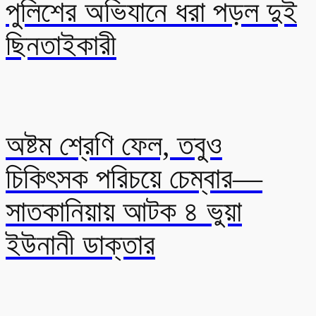
পুলিশের অভিযানে ধরা পড়ল দুই
ছিনতাইকারী
অষ্টম শ্রেণি ফেল, তবুও
চিকিৎসক পরিচয়ে চেম্বার—
সাতকানিয়ায় আটক ৪ ভুয়া
ইউনানী ডাক্তার