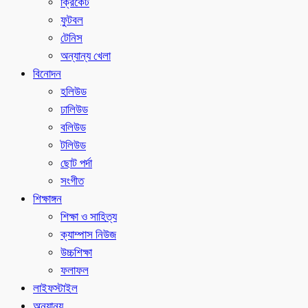
ক্রিকেট
ফুটবল
টেনিস
অন্যান্য খেলা
বিনোদন
হলিউড
ঢালিউড
বলিউড
টলিউড
ছোট পর্দা
সংগীত
শিক্ষাঙ্গন
শিক্ষা ও সাহিত্য
ক্যাম্পাস নিউজ
উচ্চশিক্ষা
ফলাফল
লাইফস্টাইল
অন্যান্য