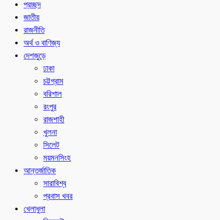
প্রচ্ছদ
জাতীয়
রাজনীতি
অর্থ ও বাণিজ্য
দেশজুড়ে
ঢাকা
চট্টগ্রাম
বরিশাল
রংপুর
রাজশাহী
খুলনা
সিলেট
ময়মনসিংহ
আন্তর্জাতিক
সারাবিশ্ব
প্রবাস খবর
খেলাধুলা