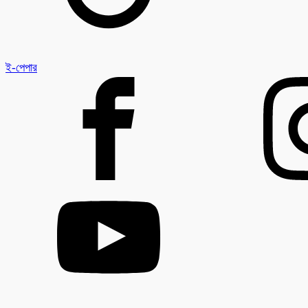
ই-পেপার