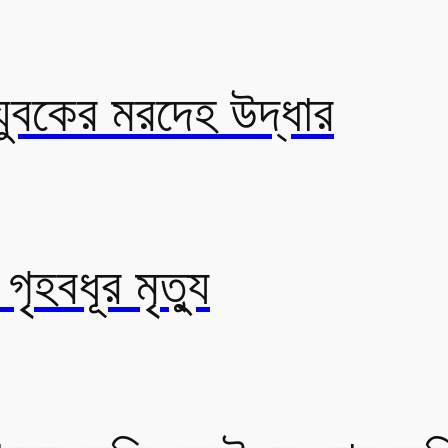
যুবকের মরদেহ উদ্ধার
ৃহবধূর মৃত্যু