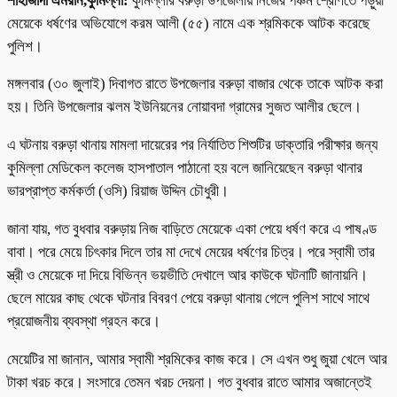
শাহাজাদা এমরান,কুমিল্লা:
কুমিল্লার বরুড়া উপজেলায় নিজের পঞ্চম শ্রেণিতে পড়ুয়া
মেয়েকে ধর্ষণের অভিযোগে করম আলী (৫৫) নামে এক শ্রমিককে আটক করেছে
পুলিশ।
মঙ্গলবার (৩০ জুলাই) দিবাগত রাতে উপজেলার বরুড়া বাজার থেকে তাকে আটক করা
হয়। তিনি উপজেলার ঝলম ইউনিয়নের নোয়াবদা গ্রামের সুজত আলীর ছেলে।
এ ঘটনায় বরুড়া থানায় মামলা দায়েরের পর নির্যাতিত শিশুটির ডাক্তারি পরীক্ষার জন্য
কুমিল্লা মেডিকেল কলেজ হাসপাতাল পাঠানো হয় বলে জানিয়েছেন বরুড়া থানার
ভারপ্রাপ্ত কর্মকর্তা (ওসি) রিয়াজ উদ্দিন চৌধুরী।
জানা যায়, গত বুধবার বরুড়ায় নিজ বাড়িতে মেয়েকে একা পেয়ে ধর্ষণ করে এ পাষণ্ড
বাবা। পরে মেয়ে চিৎকার দিলে তার মা দেখে মেয়ের ধর্ষণের চিত্র। পরে স্বামী তার
স্ত্রী ও মেয়েকে দা দিয়ে বিভিন্ন ভয়ভীতি দেখালে আর কাউকে ঘটনাটি জানায়নি।
ছেলে মায়ের কাছ থেকে ঘটনার বিবরণ পেয়ে বরুড়া থানায় গেলে পুলিশ সাথে সাথে
প্রয়োজনীয় ব্যবস্থা গ্রহন করে।
মেয়েটির মা জানান, আমার স্বামী শ্রমিকের কাজ করে। সে এখন শুধু জুয়া খেলে আর
টাকা খরচ করে। সংসারে তেমন খরচ দেয়না। গত বুধবার রাতে আমার অজান্তেই