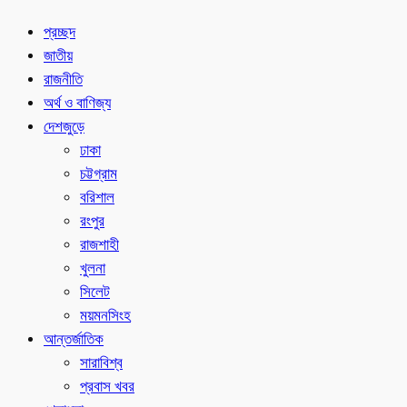
প্রচ্ছদ
জাতীয়
রাজনীতি
অর্থ ও বাণিজ্য
দেশজুড়ে
ঢাকা
চট্টগ্রাম
বরিশাল
রংপুর
রাজশাহী
খুলনা
সিলেট
ময়মনসিংহ
আন্তর্জাতিক
সারাবিশ্ব
প্রবাস খবর