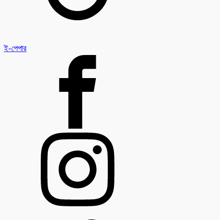
ই-পেপার