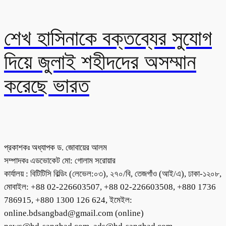
শেখ হাসিনাকে বক্তব্যের সুযোগ
দিয়ে জুলাই শহীদদের অসম্মান
করেছে ভারত
প্রকাশকঃ অধ্যাপক ড. জোবায়ের আলম
সম্পাদকঃ এডভোকেট মো: গোলাম সরোয়ার
কার্যালয় : বিটিটিসি বিল্ডিং (লেভেল:০৩), ২৭০/বি, তেজগাঁও (আই/এ), ঢাকা-১২০৮,
মোবাইল: +88 02-226603507, +88 02-226603508, +880 1736
786915, +880 1300 126 624, ইমেইল:
online.bdsangbad@gmail.com (online)