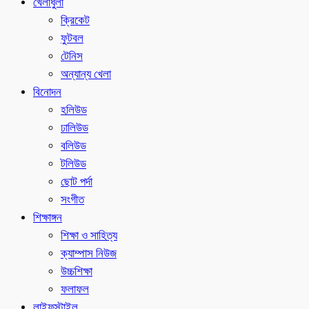
খেলাধুলা
ক্রিকেট
ফুটবল
টেনিস
অন্যান্য খেলা
বিনোদন
হলিউড
ঢালিউড
বলিউড
টলিউড
ছোট পর্দা
সংগীত
শিক্ষাঙ্গন
শিক্ষা ও সাহিত্য
ক্যাম্পাস নিউজ
উচ্চশিক্ষা
ফলাফল
লাইফস্টাইল