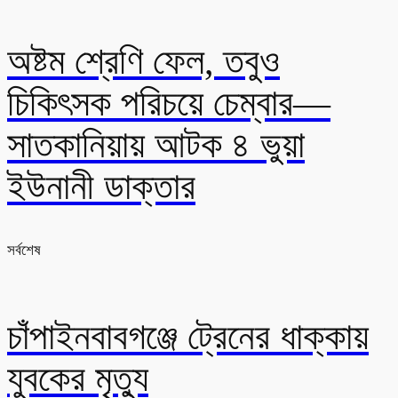
অষ্টম শ্রেণি ফেল, তবুও
চিকিৎসক পরিচয়ে চেম্বার—
সাতকানিয়ায় আটক ৪ ভুয়া
ইউনানী ডাক্তার
সর্বশেষ
চাঁপাইনবাবগঞ্জে ট্রেনের ধাক্কায়
যুবকের মৃত্যু