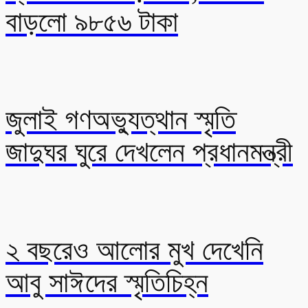
বাড়লো ৯৮৫৬ টাকা
জুলাই গণঅভ্যুত্থান স্মৃতি
জাদুঘর ঘুরে দেখলেন প্রধানমন্ত্রী
২ বছরেও আলোর মুখ দেখেনি
আবু সাঈদের স্মৃতিচিহ্ন