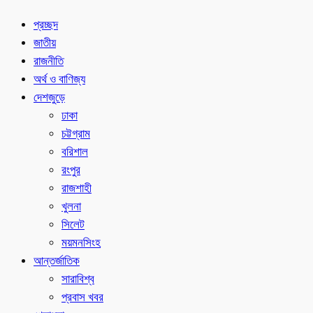
প্রচ্ছদ
জাতীয়
রাজনীতি
অর্থ ও বাণিজ্য
দেশজুড়ে
ঢাকা
চট্টগ্রাম
বরিশাল
রংপুর
রাজশাহী
খুলনা
সিলেট
ময়মনসিংহ
আন্তর্জাতিক
সারাবিশ্ব
প্রবাস খবর