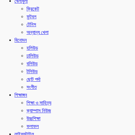
খেলাধুলা
ক্রিকেট
ফুটবল
টেনিস
অন্যান্য খেলা
বিনোদন
হলিউড
ঢালিউড
বলিউড
টলিউড
ছোট পর্দা
সংগীত
শিক্ষাঙ্গন
শিক্ষা ও সাহিত্য
ক্যাম্পাস নিউজ
উচ্চশিক্ষা
ফলাফল
লাইফস্টাইল