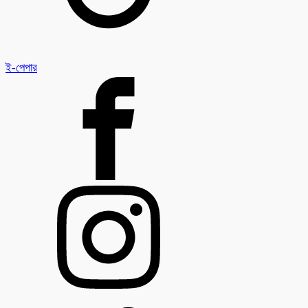
ই-পেপার