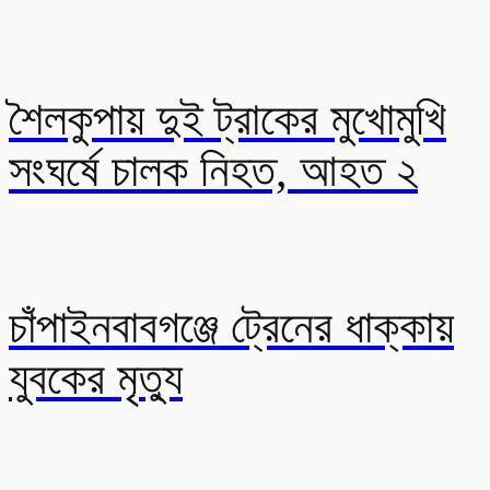
শৈলকুপায় দুই ট্রাকের মুখোমুখি
সংঘর্ষে চালক নিহত, আহত ২
চাঁপাইনবাবগঞ্জে ট্রেনের ধাক্কায়
যুবকের মৃত্যু