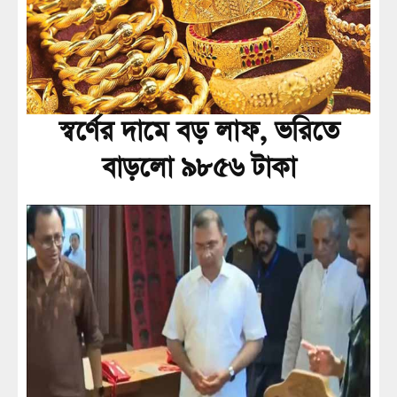
স্বর্ণের দামে বড় লাফ, ভরিতে
বাড়লো ৯৮৫৬ টাকা