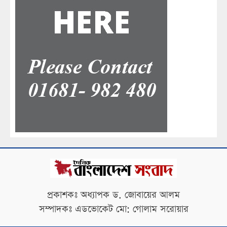
প্রকাশকঃ অধ্যাপক ড. জোবায়ের আলম
সম্পাদকঃ এডভোকেট মো: গোলাম সরোয়ার