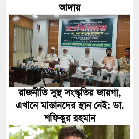
আদায়
রাজনীতি সুস্থ সংস্কৃতির জায়গা,
এখানে মাস্তানদের স্থান নেই: ডা.
শফিকুর রহমান