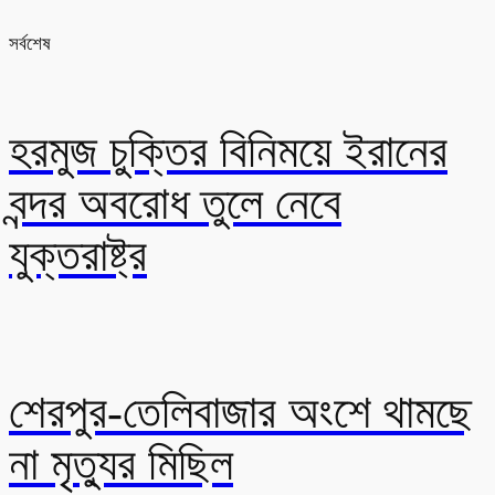
সর্বশেষ
হরমুজ চুক্তির বিনিময়ে ইরানের
বন্দর অবরোধ তুলে নেবে
যুক্তরাষ্ট্র
শেরপুর-তেলিবাজার অংশে থামছে
না মৃত্যুর মিছিল