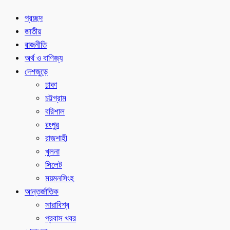
প্রচ্ছদ
জাতীয়
রাজনীতি
অর্থ ও বাণিজ্য
দেশজুড়ে
ঢাকা
চট্টগ্রাম
বরিশাল
রংপুর
রাজশাহী
খুলনা
সিলেট
ময়মনসিংহ
আন্তর্জাতিক
সারাবিশ্ব
প্রবাস খবর