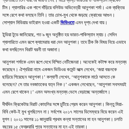
গ্যালারিতে তিল ধারণের জায়গা নেই। মাঠে ব্যস্ত ভারতীয় ও পাকিস্তান ক্রিকেট
টিম। গ্যালারির এক পাশে দাঁড়িয়ে বলিউড অভিনেত্রী আনুশকা শর্মা। এক ব্যক্তির
সঙ্গে রেগে কথা বলছেন তিনি। তার চোখ-মুখ থেকে জড়ছে ক্রোধের আগুন।
সোশ্যাল মিডিয়ায় ভাইরাল হওয়া একটি
ভিডিওতে
এমন দৃশ্য দেখা যায়।
ইন্ডিয়া টুডে জানিয়েছে, গত ৯ জুন অনুষ্ঠিত হয় ভারত-পাকিস্তান ম্যাচ। সেদিন
গ্যালারিতে এমন রূপে ক্যামেরায় ধরা দেন আনুশকা। তবে ঠিক কি বিষয় নিয়ে এভাবে
কথা বলছিলেন বিরাট ঘরনী তা অজানা।
আনুশকা শর্মাকে এমন রূপে দেখে বিস্মিত নেটিজেনরা। অনেকেই কটাক্ষ করে মন্তব্য
করেছেন। ঐশ্বরিয়া নামে একজন ভিডিওর কমেন্ট বক্সে লেখেন, ‘জয়া বচ্চনকে
ছাড়িয়ে গিয়েছেন আনুশকা।’ কল্যাণী লেখেন, ‘আনুশকাকে মাঠে আসতে কে
বলেছেন? সে তার নবজাতকের যত্ন নিক।’ একজন লেখেছেন, ‘আনুশকা সবসময়ই
এমন রেগে থাকেন।’ এমন অসংখ্য মন্তব্য ভেসে বেড়াচ্ছে অন্তর্জালে।
দীর্ঘদিন ক্রিকেটার বিরাট কোহলির সঙ্গে চুটিয়ে প্রেম করেন আনুশকা। কিন্তু মিয়া-
বিবি কেউ-ই মুখ খুলছিলেন না। সর্বশেষ ২০১৭ সালের ডিসেম্বরে বিয়ে করেন এই
যুগল। ২০২১ সালের ১১ জানুয়ারি প্রথম কন্যা সন্তানের মা হন আনুশকা। চলতি
বছরের ১৫ ফেব্রুয়ারি পুত্র সন্তানের মা হন এই তারকা।