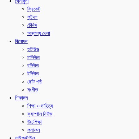
খেলাধুলা
ক্রিকেট
ফুটবল
টেনিস
অন্যান্য খেলা
বিনোদন
হলিউড
ঢালিউড
বলিউড
টলিউড
ছোট পর্দা
সংগীত
শিক্ষাঙ্গন
শিক্ষা ও সাহিত্য
ক্যাম্পাস নিউজ
উচ্চশিক্ষা
ফলাফল
লাইফস্টাইল