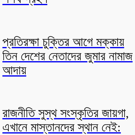
প্রতিরক্ষা চুক্তির আগে মক্কায়
তিন দেশের নেতাদের জুমার নামাজ
আদায়
রাজনীতি সুস্থ সংস্কৃতির জায়গা,
এখানে মাস্তানদের স্থান নেই: