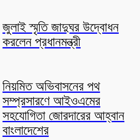
জুলাই স্মৃতি জাদুঘর উদ্বোধন
করলেন প্রধানমন্ত্রী
নিয়মিত অভিবাসনের পথ
সম্প্রসারণে আইওএমের
সহযোগিতা জোরদারের আহ্বান
বাংলাদেশের