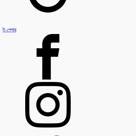
ই-পেপার