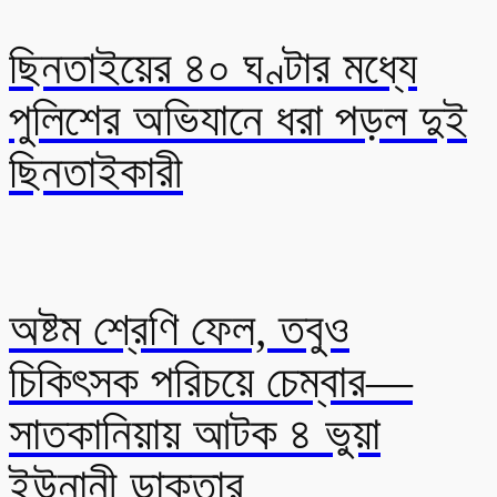
ছিনতাইয়ের ৪০ ঘণ্টার মধ্যে
পুলিশের অভিযানে ধরা পড়ল দুই
ছিনতাইকারী
অষ্টম শ্রেণি ফেল, তবুও
চিকিৎসক পরিচয়ে চেম্বার—
সাতকানিয়ায় আটক ৪ ভুয়া
ইউনানী ডাক্তার