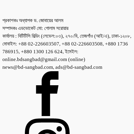
প্রকাশকঃ অধ্যাপক ড. জোবায়ের আলম
সম্পাদকঃ এডভোকেট মো: গোলাম সরোয়ার
কার্যালয় : বিটিটিসি বিল্ডিং (লেভেল:০৩), ২৭০/বি, তেজগাঁও (আই/এ), ঢাকা-১২০৮,
মোবাইল: +88 02-226603507, +88 02-226603508, +880 1736
786915, +880 1300 126 624, ইমেইল:
online.bdsangbad@gmail.com (online)
news@bd-sangbad.com, ads@bd-sangbad.com