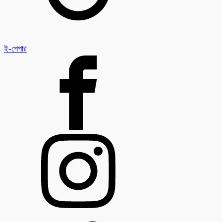
ই-পেপার