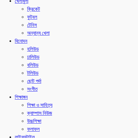
খেলাধুলা
ক্রিকেট
ফুটবল
টেনিস
অন্যান্য খেলা
বিনোদন
হলিউড
ঢালিউড
বলিউড
টলিউড
ছোট পর্দা
সংগীত
শিক্ষাঙ্গন
শিক্ষা ও সাহিত্য
ক্যাম্পাস নিউজ
উচ্চশিক্ষা
ফলাফল
লাইফস্টাইল