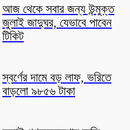
আজ থেকে সবার জন্য উন্মুক্ত
জুলাই জাদুঘর, যেভাবে পাবেন
টিকিট
স্বর্ণের দামে বড় লাফ, ভরিতে
বাড়লো ৯৮৫৬ টাকা