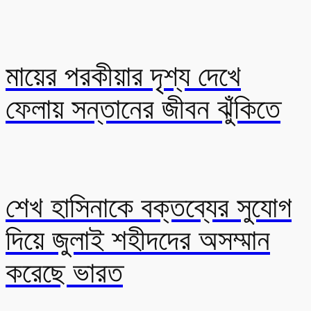
মায়ের পরকীয়ার দৃশ্য দেখে
ফেলায় সন্তানের জীবন ঝুঁকিতে
শেখ হাসিনাকে বক্তব্যের সুযোগ
দিয়ে জুলাই শহীদদের অসম্মান
করেছে ভারত