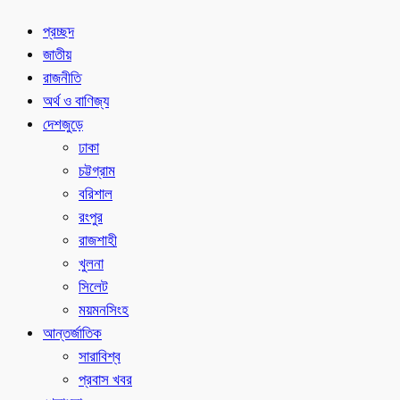
প্রচ্ছদ
জাতীয়
রাজনীতি
অর্থ ও বাণিজ্য
দেশজুড়ে
ঢাকা
চট্টগ্রাম
বরিশাল
রংপুর
রাজশাহী
খুলনা
সিলেট
ময়মনসিংহ
আন্তর্জাতিক
সারাবিশ্ব
প্রবাস খবর