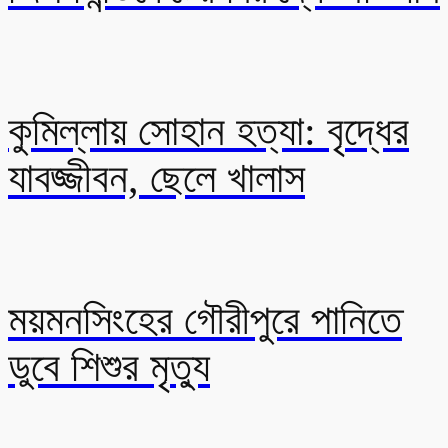
কুমিল্লায় সোহান হত্যা: বৃদ্ধের
যাবজ্জীবন, ছেলে খালাস
ময়মনসিংহের গৌরীপুরে পানিতে
ডুবে শিশুর মৃত্যু