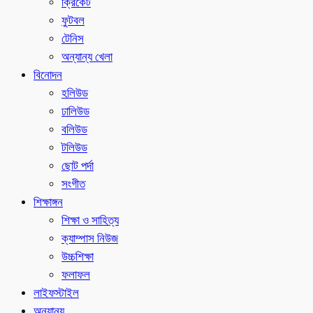
ক্রিকেট
ফুটবল
টেনিস
অন্যান্য খেলা
বিনোদন
হলিউড
ঢালিউড
বলিউড
টলিউড
ছোট পর্দা
সংগীত
শিক্ষাঙ্গন
শিক্ষা ও সাহিত্য
ক্যাম্পাস নিউজ
উচ্চশিক্ষা
ফলাফল
লাইফস্টাইল
অন্যান্য