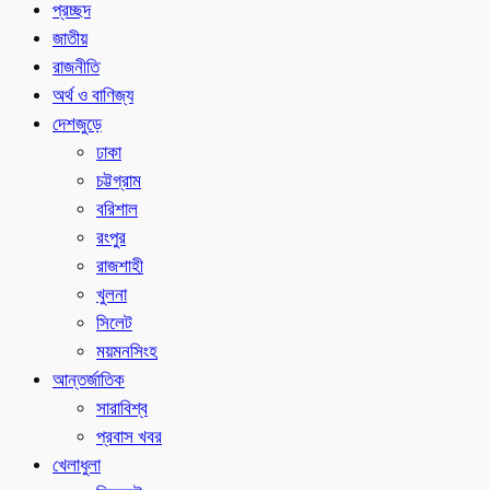
প্রচ্ছদ
জাতীয়
রাজনীতি
অর্থ ও বাণিজ্য
দেশজুড়ে
ঢাকা
চট্টগ্রাম
বরিশাল
রংপুর
রাজশাহী
খুলনা
সিলেট
ময়মনসিংহ
আন্তর্জাতিক
সারাবিশ্ব
প্রবাস খবর
খেলাধুলা