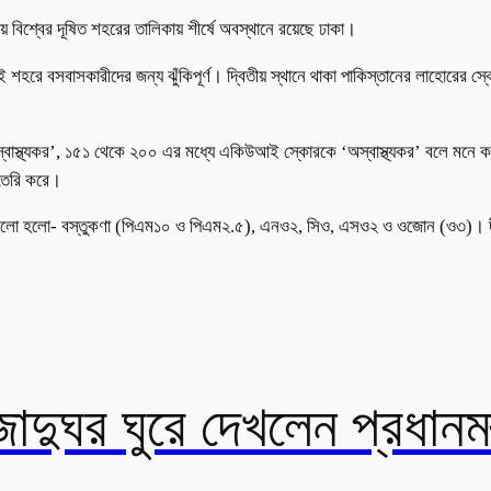
য়ে বিশ্বের দূষিত শহরের তালিকায় শীর্ষে অবস্থানে রয়েছে ঢাকা।
ই শহরে বসবাসকারীদের জন্য ঝুঁকিপূর্ণ। দ্বিতীয় স্থানে থাকা পাকিস্তানের লাহোরের 
অস্বাস্থ্যকর’, ১৫১ থেকে ২০০ এর মধ্যে একিউআই স্কোরকে ‘অস্বাস্থ্যকর’ বলে মনে
ি তৈরি করে।
সেগুলো হলো- বস্তুকণা (পিএম১০ ও পিএম২.৫), এনও২, সিও, এসও২ ও ওজোন (ও৩)। দীর্
াদুঘর ঘুরে দেখলেন প্রধানমন্