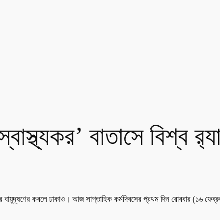
বাস্থ্যকর’ বাতাসে বিশ্ব র‍্য
ন ধরে বায়ুদূষণের কবলে ঢাকাও। আজ সাপ্তাহিক কর্মদিবসের প্রথম দিন রোববার (১৬ ফেব্র