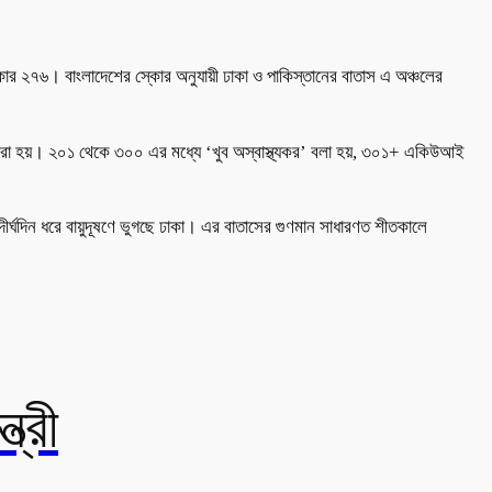
স্কোর ২৭৬। বাংলাদেশের স্কোর অনুযায়ী ঢাকা ও পাকিস্তানের বাতাস এ অঞ্চলের
 করা হয়। ২০১ থেকে ৩০০ এর মধ্যে ‘খুব অস্বাস্থ্যকর’ বলা হয়, ৩০১+ একিউআই
ঘদিন ধরে বায়ুদূষণে ভুগছে ঢাকা। এর বাতাসের গুণমান সাধারণত শীতকালে
ত্রী