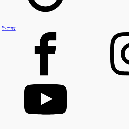
ই-পেপার