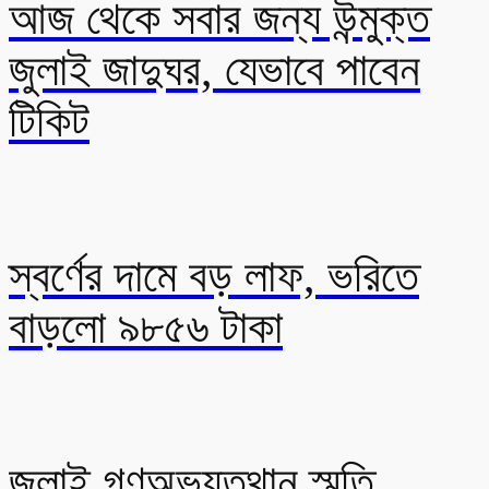
আজ থেকে সবার জন্য উন্মুক্ত
জুলাই জাদুঘর, যেভাবে পাবেন
টিকিট
স্বর্ণের দামে বড় লাফ, ভরিতে
বাড়লো ৯৮৫৬ টাকা
জুলাই গণঅভ্যুত্থান স্মৃতি