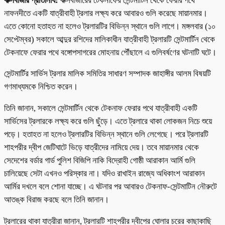
কক্সবাজার প্রতিনিধি:
কক্সবাজারের টেকনাফের সেন্টমার্টিন থেকে ফেরার পথে
নাফনদীতে একটি যাত্রীবাহী ট্রলার লক্ষ্য করে আবারও গুলি করেছে মায়ানমার।
এতে কোনো হতাহত না হলেও ট্রলারটির বিভিন্ন স্থানে গুলি লাগে। মঙ্গলবার (১০
সেপ্টেম্বর) সকালে আব্দুর রশিদের মালিকাধীন যাত্রীবাহী ট্রলারটি সেন্টমার্টিন থেকে
টেকনাফে ফেরার পথে বঙ্গোপসাগরের মোহনায় পৌঁছালে এ গুলিবর্ষণের ঘটনাটি ঘটে।
সেন্টমার্টির সার্ভিস ট্রলার মালিক সমিতির সাধারণ সম্পাদক জাহাঙ্গীর আলম বিষয়টি
গণমাধ্যমকে নিশ্চিত করেন।
তিনি জানান, সকালে সেন্টমার্টিন থেকে টেকনাফ ফেরার পথে যাত্রীবাহী একটি
সার্ভিসের ট্রলারকে লক্ষ্য করে গুলি ছুঁড়ে। এতে ট্রলারে থাকা লোকজন নিচে শুয়ে
পড়ে। হতাহত না হলেও ট্রলারটির বিভিন্ন স্থানে গুলি লেগেছে। পরে ট্রলারটি
শাহপরীর দ্বীপ জেটিঘাটে ভিড়ে যাত্রীদের নামিয়ে দেয়। তবে মায়ানমার থেকে
সেদেশের বর্ডার গার্ড পুলিশ বিজিপি নাকি বিদ্রোহী গোষ্ঠী আরাকান আর্মি গুলি
চালিয়েছে সেটা এখনও পরিস্কার না। যদিও রাখাইন রাজ্যে অধিকাংশ আরাকান
আর্মির দখলে বলে শোনা যাচ্ছে। এ ঘটনার পর আবারও টেকনাফ-সেন্টমাটিন নৌরুটে
আতঙ্ক বিরাজ করছে বলে তিনি জানান।
ট্রলারের থাকা যাত্রীরা জানান, ট্রলারটি শাহপরীর দ্বীপের ঘোলার চরের কাছাকাছি