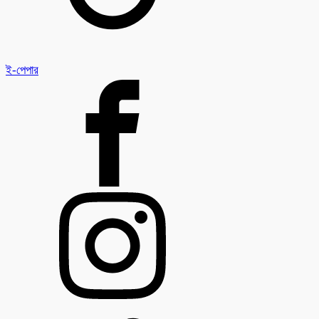
ই-পেপার