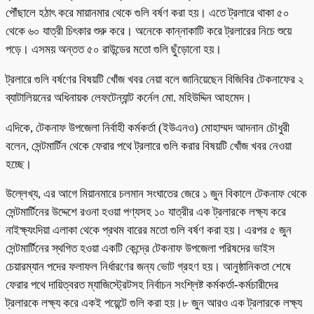
পৌঁছালে হঠাৎ করে মায়ানমার থেকে গুলি বর্ষণ করা হয়। এতে ট্রলারে থাকা ৫০
থেকে ৬০ যাত্রী চিৎকার শুরু করে। অনেকে কান্নাকাটি করে ট্রলারের নিচে শুয়ে
পড়ে। এসময় অন্তত ৫০ রাউন্ডের মতো গুলি ছুঁড়োনো হয়।
ট্রলারে গুলি বর্ষণের বিষয়টি খোঁজ খবর নেয়া বলে জানিয়েছেন বিজিবির টেকনাফের ২
ব্যাটালিয়নের অধিনায়ক লেফটেন্যান্ট কর্নেল মো. মহিউদ্দিন আহমেদ।
এদিকে, টেকনাফ উপজেলা নির্বাহী কর্মকর্তা (ইউএনও) মোহাম্মদ আদনান চৌধুরী
বলেন, সেন্টমার্টিন থেকে ফেরার পথে ট্রলারে গুলি করার বিষয়টি খোঁজ খবর নেওয়া
হচ্ছে।
উল্লেখ্য, এর আগে মিয়ানমারে চলমান সংঘাতের জেরে ১ জুন বিকালে টেকনাফ থেকে
সেন্টমার্টিনের উদ্দেশে রওনা হওয়া পণ্যসহ ১০ যাত্রীর এক ট্রলারকে লক্ষ্য করে
নাইক্ষ্যংদিয়া এলাকা থেকে প্রথম বারের মতো গুলি বর্ষণ করা হয়। এরপর ৫ জুন
সেন্টমার্টিনের স্থগিত হওয়া একটি কেন্দ্রে টেকনাফ উপজেলা পরিষদের ভাইস
চেয়ারম্যান পদের ফলাফল নির্ধারণের জন্য ভোট গ্রহণ হয়। আনুষ্ঠানিকতা শেষে
ফেরার পথে দায়িত্বরত ম্যাজিস্ট্রেটসহ নির্বাচন সংশ্লিষ্ট কর্মকর্তা-কর্মচারীদের
ট্রলারকে লক্ষ্য করে একই পয়েন্টে গুলি করা হয়।৮ জুন আরও এক ট্রলারকে লক্ষ্য