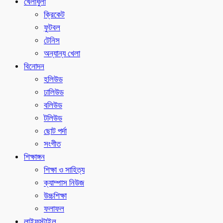
খেলাধুলা
ক্রিকেট
ফুটবল
টেনিস
অন্যান্য খেলা
বিনোদন
হলিউড
ঢালিউড
বলিউড
টলিউড
ছোট পর্দা
সংগীত
শিক্ষাঙ্গন
শিক্ষা ও সাহিত্য
ক্যাম্পাস নিউজ
উচ্চশিক্ষা
ফলাফল
লাইফস্টাইল