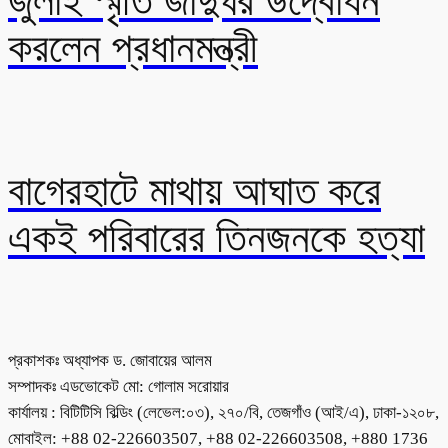
জুলাই স্মৃতি জাদুঘর উদ্বোধন
করলেন প্রধানমন্ত্রী
বাগেরহাটে মাথায় আঘাত করে
একই পরিবারের তিনজনকে হত্যা
প্রকাশকঃ অধ্যাপক ড. জোবায়ের আলম
সম্পাদকঃ এডভোকেট মো: গোলাম সরোয়ার
কার্যালয় : বিটিটিসি বিল্ডিং (লেভেল:০৩), ২৭০/বি, তেজগাঁও (আই/এ), ঢাকা-১২০৮,
মোবাইল: +88 02-226603507, +88 02-226603508, +880 1736