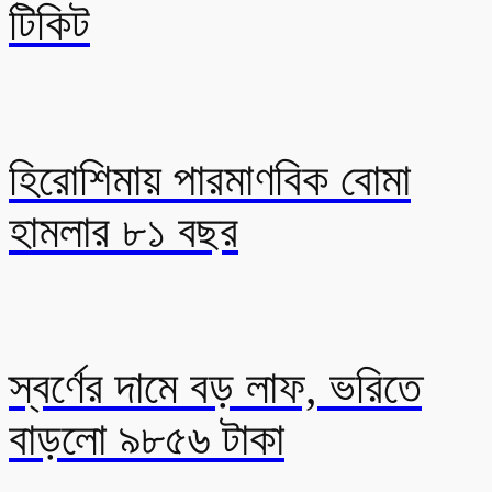
টিকিট
হিরোশিমায় পারমাণবিক বোমা
হামলার ৮১ বছর
স্বর্ণের দামে বড় লাফ, ভরিতে
বাড়লো ৯৮৫৬ টাকা