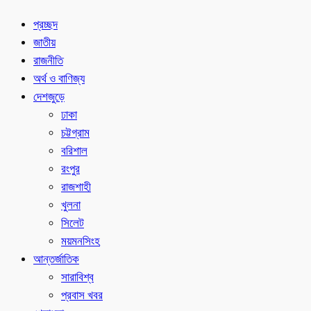
প্রচ্ছদ
জাতীয়
রাজনীতি
অর্থ ও বাণিজ্য
দেশজুড়ে
ঢাকা
চট্টগ্রাম
বরিশাল
রংপুর
রাজশাহী
খুলনা
সিলেট
ময়মনসিংহ
আন্তর্জাতিক
সারাবিশ্ব
প্রবাস খবর