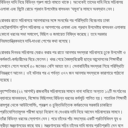
বিভিন্ন দাবি নিয়ে বিভিন্ন গ্রুপ মাঠে নামতে থাকে। অনেকেই তাদের দাবি নিয়ে সচিবালয়
এলাকা এবং মিন্টো রোডে প্রধান উপদেষ্টার বাসভবন ‘যমুনা’র সামনে অবস্থান নেন।
রোববার রাতে সচিবালয়ে আনসারদের সঙ্গে সংঘর্ষের পর পরিস্থিতি বিবেচনায় ঢাকা
মেট্রোপলিটন পুলিশ সচিবালয় ও আশপাশের এলাকা এবং প্রধান উপদেষ্টার বাসভবন এলাকায়
কোনো ধরনের সভা সমাবেশ, মিছিল ও জমায়েত নিষিদ্ধ করেছে। তবে সরকার
নিয়মতান্ত্রিকভাবে দাবি-দাওয়া পেশের কথা বলেছে।
রোববার দিনভর সচিবালয় ঘেরাও করার পর রাতে আনসার সদস্যরা সচিবালয়ে ঢুকে উপদেষ্টা ও
কর্মকর্তা-কর্মচারীদের ঘিরে ফেলেন। খবর পেয়ে বৈষম্যবিরোধী ছাত্র আন্দোলনের শিক্ষার্থীরা
সেখানে গেলে সংঘর্ষে ৫০ জনেরও বেশি আহত হন। সেনাবাহিনীর সদস্যরা গিয়ে পরিস্থিতি
নিয়ন্ত্রণে আনেন। ওই ঘটনার পর এ পর্যন্ত ৩৭৭ জন আনসার সদস্যকে কারাগারে পাঠানো
হয়েছে।
বৃহস্পতিবার (২২ আগস্ট) রাজধানীর সচিবালয়ের সামনে নানা দাবিতে অন্তত ১২টি সংগঠনের
ব্যানারে মানববন্ধন, বিক্ষোভ মিছিলসহ বিভিন্ন ধরনের কর্মসূচি পালিত হয়। শতাধিক শিক্ষার্থী
রামপুরা থেকে আউটসোর্সিং, প্রকল্প ও চুক্তিভিত্তিক কর্মরতদের সরকারি চাকরিতে
প্রতিযোগিতামূলক পরীক্ষা ছাড়া নিয়োগ না দেওয়ার দাবি নিয়ে আসেন সচিবালয়ের সামনে।
তাঁরা বিভিন্ন ধরনের স্লোগান দেন। পরে তাঁদের পাঁচ সদস্যের একটি প্রতিনিধিদল যুব ও
ক্রীড়া মন্ত্রণালয়ের কাছে যায়। মন্ত্রণালয়ের সচিব তাঁদের দাবি মানার প্রতিশ্রুতি দেন বলে