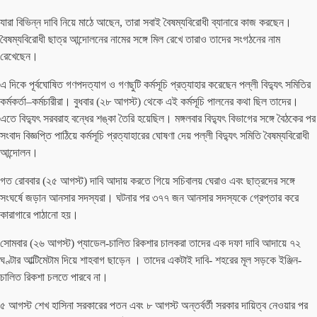
যারা বিভিন্ন দাবি নিয়ে মাঠে আছেন, তারা সবাই বৈষম্যবিরোধী ব্যানারে কাজ করছেন।
বৈষম্যবিরোধী ছাত্র আন্দোলনের নামের সঙ্গে মিল রেখে তারাও তাদের সংগঠনের নাম
রেখেছেন।
এ দিকে পূর্বঘোষিত গণপদত্যাগ ও গণছুটি কর্মসূচি প্রত্যাহার করেছেন পল্লী বিদ্যুৎ সমিতির
কর্মকর্তা–কর্মচারীরা। বুধবার (২৮ আগস্ট) থেকে এই কর্মসূচি পালনের কথা ছিল তাদের।
এতে বিদ্যুৎ সরবরাহ বন্ধের শঙ্কা তৈরি হয়েছিল। মঙ্গলবার বিদ্যুৎ বিভাগের সঙ্গে বৈঠকের পর
সংবাদ বিজ্ঞপ্তি পাঠিয়ে কর্মসূচি প্রত্যাহারের ঘোষণা দেয় পল্লী বিদ্যুৎ সমিতি বৈষম্যবিরোধী
আন্দোলন।
গত রোববার (২৫ আগস্ট) দাবি আদায় করতে গিয়ে সচিবালয় ঘেরাও এবং ছাত্রদের সঙ্গে
সংঘর্ষে জড়ান আনসার সদস্যরা। ঘটনার পর ৩৭৭ জন আনসার সদস্যকে গ্রেপ্তার করে
কারাগারে পাঠানো হয়।
সোমবার (২৬ আগস্ট) প্যাডেল-চালিত রিকশার চালকরা তাদের এক দফা দাবি আদায়ে ৭২
ঘণ্টার আল্টিমেটাম দিয়ে শাহবাগ ছাড়েন । তাদের একটাই দাবি- শহরের মূল সড়কে ইঞ্জিন-
চালিত রিকশা চলতে পারবে না।
৫ আগস্ট শেখ হাসিনা সরকারের পতন এবং ৮ আগস্ট অন্তর্বর্তী সরকার দায়িত্ব নেওয়ার পর