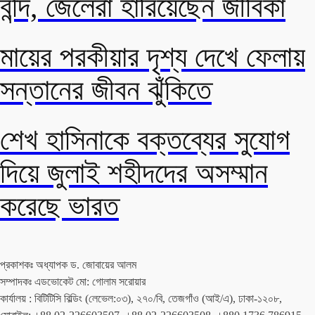
বন্দি, জেলেরা হারিয়েছেন জীবিকা
মায়ের পরকীয়ার দৃশ্য দেখে ফেলায়
সন্তানের জীবন ঝুঁকিতে
শেখ হাসিনাকে বক্তব্যের সুযোগ
দিয়ে জুলাই শহীদদের অসম্মান
করেছে ভারত
প্রকাশকঃ অধ্যাপক ড. জোবায়ের আলম
সম্পাদকঃ এডভোকেট মো: গোলাম সরোয়ার
কার্যালয় : বিটিটিসি বিল্ডিং (লেভেল:০৩), ২৭০/বি, তেজগাঁও (আই/এ), ঢাকা-১২০৮,