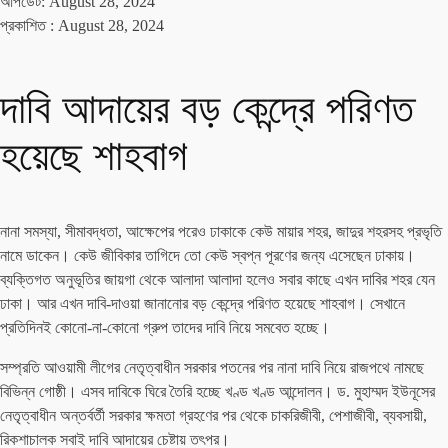
আপডেট: August 28, 2024
প্রকাশিত :
August 28, 2024
দাবি আদায়ের বড় কেন্দ্রে পরিণত
হয়েছে শাহবাগ
নানা সমস্যা, সীমাবদ্ধতা, আক্ষেপের পরেও ঢাকাকে কেউ মায়ার শহর, জাদুর শহরসহ প্রভৃতি
নামে ডাকেন। কেউ জীবিকার তাগিদে তো কেউ স্বপ্ন পূরণের জন্য এসেছেন ঢাকায়।
ব্যক্তিগত অনুভূতির জায়গা থেকে আলাদা আলাদা হলেও সবার কাছে এখন দাবির শহর যেন
ঢাকা। আর এখন দাবি-দাওয়া জানানোর বড় কেন্দ্রে পরিণত হয়েছে শাহবাগ। সেখানে
প্রতিদিনই কোনো-না-কোনো গ্রুপ তাদের দাবি নিয়ে সমবেত হচ্ছে।
সম্প্রতি আওয়ামী লীগের নেতৃত্বাধীন সরকার পতনের পর নানা দাবি নিয়ে রাজপথে নামছে
বিভিন্ন গোষ্ঠী। এসব দাবিকে ঘিরে তৈরি হচ্ছে খণ্ড খণ্ড আন্দোলন। ড. মুহাম্মদ ইউনূসের
নেতৃত্বাধীন অন্তর্বর্তী সরকার ক্ষমতা গ্রহণের পর থেকে চাকরিজীবী, পেশাজীবী, ব্যবসায়ী,
রিকশাচালক সবাই দাবি আদায়ের চেষ্টায় তৎপর।