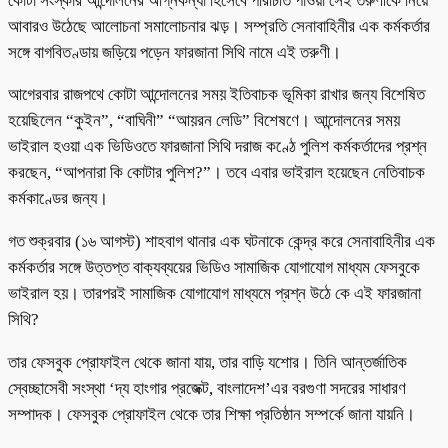
কোটা সংস্কার আন্দোলনের অগ্নিকন্যা হিসেবে পরিচিতি পাওয়া সেই তরুণীকে নিয়ে
আবারও উঠেছে আলোচনা সমালোচনার ঝড়। সম্প্রতি সেনাবাহিনীর এক কর্মকর্তার
সঙ্গে বাগবিতণ্ডায় জড়িয়ে পড়েন ফারজানা সিথি নামে এই তরুণী।
আগেরবার রাজপথে কোটা আন্দোলনের সময় ইতিবাচক ভূমিকা রাখার জন্য বিশেষিত
হয়েছিলেন “কুইন”, “বাঘিনী” “আয়রন লেডি” বিশেষণে। আন্দোলনের সময়
ভাইরাল হওয়া এক ভিডিওতে ফারজানা সিথি দরাজ কণ্ঠে পুলিশ কর্মকর্তাদের প্রশ্ন
করছেন, “আপনারা কি কোটার পুলিশ?”। তবে এবার ভাইরাল হয়েছেন নেতিবাচক
কর্মকাণ্ডের জন্য।
গত শুক্রবার (১৬ আগস্ট) শাহবাগ থানার এক ঘটনাকে কেন্দ্র করে সেনাবাহিনীর এক
কর্মকর্তার সঙ্গে উত্তপ্ত বাক্যব্যয়ের ভিডিও সামাজিক যোগাযোগ মাধ্যম ফেসবুকে
ভাইরাল হয়। তারপরই সামাজিক যোগাযোগ মাধ্যমে প্রশ্ন উঠে কে এই ফারজানা
সিথি?
তার ফেসবুক প্রোফাইল থেকে জানা যায়, তার বাড়ি যশোর। তিনি আন্তর্জাতিক
স্বেচ্ছাসেবী সংস্থা ‘দ্য হাংগার প্রজেক্ট, বাংলাদেশ’এর বরগুণা সদরের সাধারণ
সম্পাদক। ফেসবুক প্রোফাইল থেকে তার শিক্ষা প্রতিষ্ঠান সম্পর্কে জানা যায়নি।