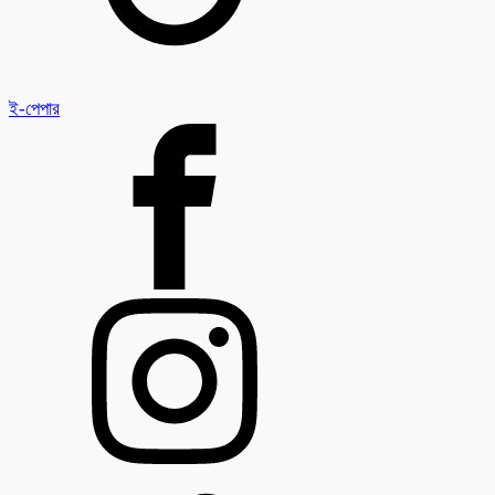
ই-পেপার