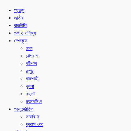
প্রচ্ছদ
জাতীয়
রাজনীতি
অর্থ ও বাণিজ্য
দেশজুড়ে
ঢাকা
চট্টগ্রাম
বরিশাল
রংপুর
রাজশাহী
খুলনা
সিলেট
ময়মনসিংহ
আন্তর্জাতিক
সারাবিশ্ব
প্রবাস খবর