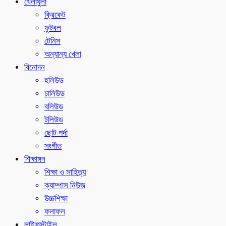
খেলাধুলা
ক্রিকেট
ফুটবল
টেনিস
অন্যান্য খেলা
বিনোদন
হলিউড
ঢালিউড
বলিউড
টলিউড
ছোট পর্দা
সংগীত
শিক্ষাঙ্গন
শিক্ষা ও সাহিত্য
ক্যাম্পাস নিউজ
উচ্চশিক্ষা
ফলাফল
লাইফস্টাইল