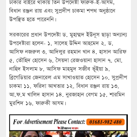
ঢাকার বাইরে থাকায় তিন উপদেষ্টা ফারুক-ই-আযম,
বিধান রঞ্জন রায় এবং সুপ্রদীপ চাকমা শপথ অনুষ্ঠানে
উপস্থিত হতে পারেননি।
সরকারের প্রধান উপদেষ্টা ড. মুহাম্মদ ইউনূস ছাড়া অন্যান্য
উপদেষ্টারা হলেন- ১. সালেহ উদ্দিন আহমেদ ২. ড.
আসিফ নজরুল ৩. আদিলুর রহমান খান ৪. হাসান আরিফ
৫. তৌহিদ হোসেন ৬. সৈয়দা রেজওয়ানা হাসান ৭. মো.
নাহিদ ইসলাম ৮. আসিফ মাহমুদ সজীব ভূঁইয়া ৯.
ব্রিগেডিয়ার জেনারেল এম সাখাওয়াত হোসেন ১০. সুপ্রদীপ
চাকমা ১১. ফরিদা আখতার ১২. বিধান রঞ্জন রায় ১৩.
আ.ফ.ম খালিদ হাসান ১৪. নুরজাহান বেগম ১৫. শারমিন
মুরশিদ ১৬. ফারুকী আযম।