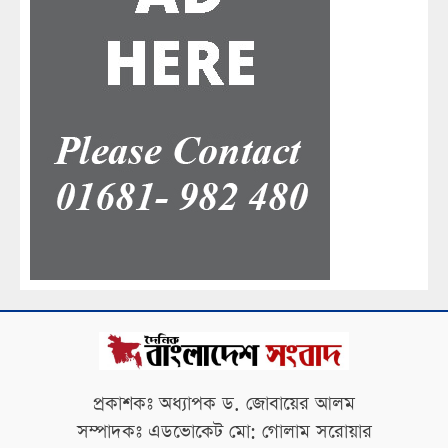
প্রকাশকঃ অধ্যাপক ড. জোবায়ের আলম
সম্পাদকঃ এডভোকেট মো: গোলাম সরোয়ার