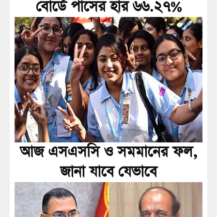
বোর্ডে পাসের হার ৬৬.২৭%
আজ এসএসসি ও সমমানের ফল,
জানা যাবে যেভাবে