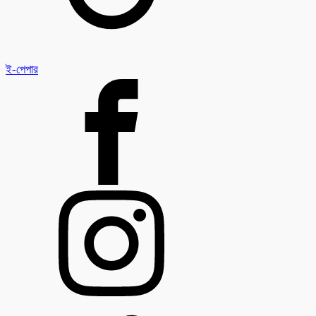
ই-পেপার