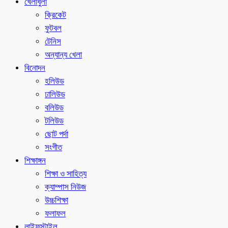
খেলাধুলা
ক্রিকেট
ফুটবল
টেনিস
অন্যান্য খেলা
বিনোদন
হলিউড
ঢালিউড
বলিউড
টলিউড
ছোট পর্দা
সংগীত
শিক্ষাঙ্গন
শিক্ষা ও সাহিত্য
ক্যাম্পাস নিউজ
উচ্চশিক্ষা
ফলাফল
লাইফস্টাইল