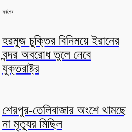
সর্বশেষ
হরমুজ চুক্তির বিনিময়ে ইরানের
বন্দর অবরোধ তুলে নেবে
যুক্তরাষ্ট্র
শেরপুর-তেলিবাজার অংশে থামছে
না মৃত্যুর মিছিল