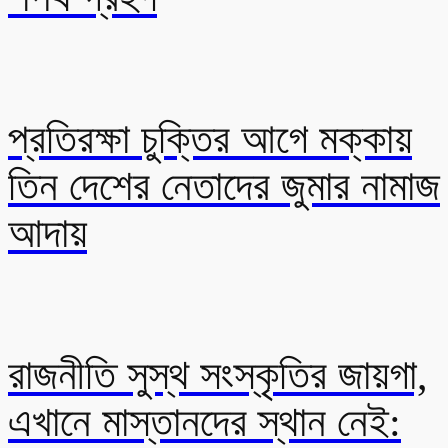
প্রতিরক্ষা চুক্তির আগে মক্কায়
তিন দেশের নেতাদের জুমার নামাজ
আদায়
রাজনীতি সুস্থ সংস্কৃতির জায়গা,
এখানে মাস্তানদের স্থান নেই: