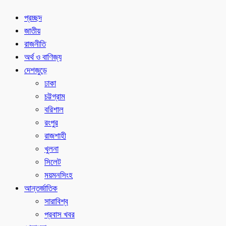
প্রচ্ছদ
জাতীয়
রাজনীতি
অর্থ ও বাণিজ্য
দেশজুড়ে
ঢাকা
চট্টগ্রাম
বরিশাল
রংপুর
রাজশাহী
খুলনা
সিলেট
ময়মনসিংহ
আন্তর্জাতিক
সারাবিশ্ব
প্রবাস খবর