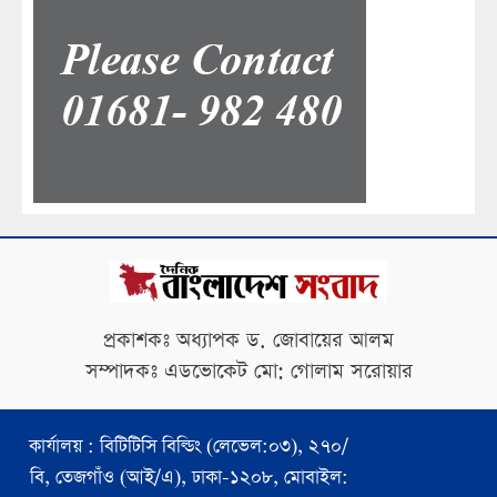
প্রকাশকঃ অধ্যাপক ড. জোবায়ের আলম
সম্পাদকঃ এডভোকেট মো: গোলাম সরোয়ার
কার্যালয় : বিটিটিসি বিল্ডিং (লেভেল:০৩), ২৭০/
বি, তেজগাঁও (আই/এ), ঢাকা-১২০৮, মোবাইল: