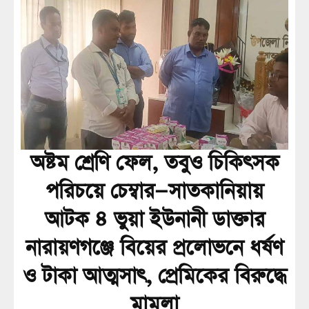
অষ্টম শ্রেণি ফেল, তবুও চিকিৎসক
পরিচয়ে চেম্বার—সাতকানিয়ায়
আটক ৪ ভুয়া ইউনানী ডাক্তার
নারায়ণগঞ্জে বিয়ের প্রলোভনে ধর্ষণ
ও টাকা আত্মসাৎ, প্রেমিকের বিরুদ্ধে
মামলা