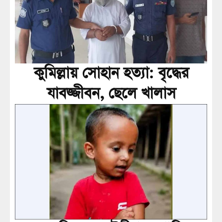
কুমিল্লায় সোহান হত্যা: বৃদ্ধের
যাবজ্জীবন, ছেলে খালাস