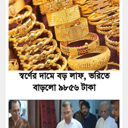
স্বর্ণের দামে বড় লাফ, ভরিতে
বাড়লো ৯৮৫৬ টাকা