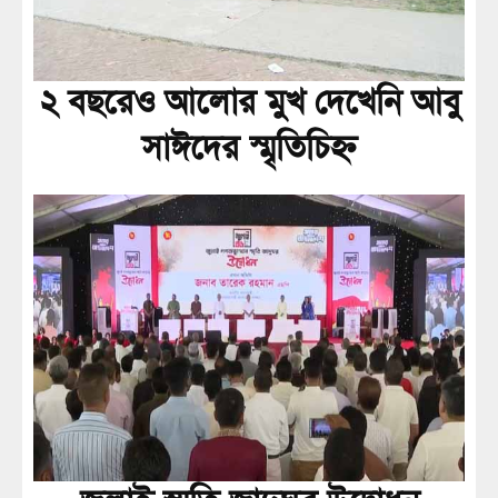
২ বছরেও আলোর মুখ দেখেনি আবু
সাঈদের স্মৃতিচিহ্ন