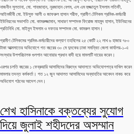
নাজনীন সুলতানা, মো. শাহজাহান, নূরজাহান বেগম, এস এম হুজ্জাতুল ইসলাম লতিফী,
আইনজীবী মো. ইউসুফ আলী ও জাফরুল হাসান শরীফ, গ্রামীণ টেলিকম শ্রমিক-কর্মচারী
ইউনিয়নের সভাপতি মো. কামরুজ্জামান, সাধারণ সম্পাদক ফিরোজ মাহমুদ হাসান, ইউনিয়নের
প্রতিনিধি মো. মাইনুল ইসলাম ও দফতর সম্পাদক মো. কামরুল হাসান।
গ্রামীণ টেলিকমের শ্রমিক-কর্মচারীদের কল্যাণ তহবিলের ২৫ কোটি ২২ লাখ ৬ হাজার ৭৮০
টাকা আত্মসাতের অভিযোগে গত বছরের ৩০ মে দুদকের ঢাকা সমন্বিত জেলা কার্যালয়-১-এ
সংস্থার উপপরিচালক গুলশান আনোয়ার প্রধান বাদী হয়ে মামলাটি দায়ের করেন।
এরপর চলতি বছরের ১ ফেব্রুয়ারি আসামিদের বিরুদ্ধে আদালতে অভিযোগপত্র দাখিল করেন
মামলার তদন্ত কর্মকর্তা। গত ১২ জুন আদালত আসামিদের অব্যাহতির আবেদন নাকচ করে
অভিযোগ গঠনের আদেশ দেন।
শেখ হাসিনাকে বক্তব্যের সুযোগ
দিয়ে জুলাই শহীদদের অসম্মান