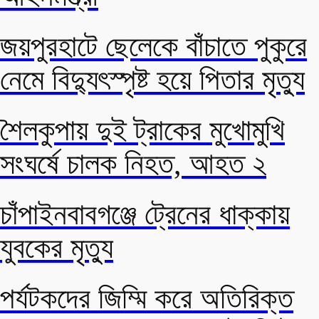
জয়পুরহাটে ছেলেকে বাঁচাতে পুকুরে
নেমে বিদ্যুৎস্পৃষ্ট হয়ে পিতার মৃত্যু
শৈলকুপায় দুই ট্রাকের মুখোমুখি
সংঘর্ষে চালক নিহত, আহত ২
চাঁপাইনবাবগঞ্জে ট্রেনের ধাক্কায়
যুবকের মৃত্যু
পর্যটকদের জিম্মি করে অতিরিক্ত