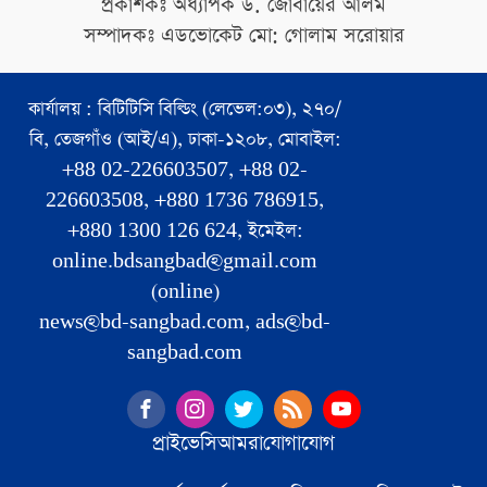
প্রকাশকঃ অধ্যাপক ড. জোবায়ের আলম
সম্পাদকঃ এডভোকেট মো: গোলাম সরোয়ার
কার্যালয় : বিটিটিসি বিল্ডিং (লেভেল:০৩), ২৭০/
বি, তেজগাঁও (আই/এ), ঢাকা-১২০৮, মোবাইল:
+88 02-226603507, +88 02-
226603508, +880 1736 786915,
+880 1300 126 624, ইমেইল:
online.bdsangbad@gmail.com
(online)
news@bd-sangbad.com, ads@bd-
sangbad.com
প্রাইভেসি
আমরা
যোগাযোগ