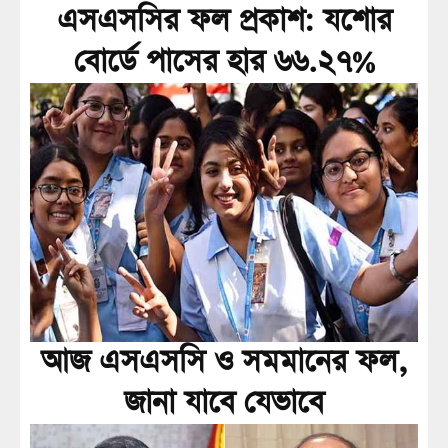
এসএসসির ফল প্রকাশ: যশোর
বোর্ডে পাসের হার ৬৬.২৭%
আজ এসএসসি ও সমমানের ফল,
জানা যাবে যেভাবে