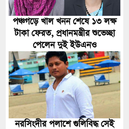
পঞ্চগড়ে খাল খনন শেষে ১৩ লক্ষ
টাকা ফেরত, প্রধানমন্ত্রীর শুভেচ্ছা
পেলেন দুই ইউএনও
নরসিংদীর পলাশে গুলিবিদ্ধ সেই