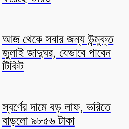
আজ থেকে সবার জন্য উন্মুক্ত
জুলাই জাদুঘর, যেভাবে পাবেন
টিকিট
স্বর্ণের দামে বড় লাফ, ভরিতে
বাড়লো ৯৮৫৬ টাকা