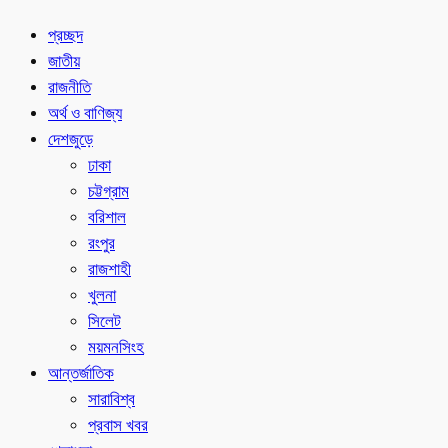
প্রচ্ছদ
জাতীয়
রাজনীতি
অর্থ ও বাণিজ্য
দেশজুড়ে
ঢাকা
চট্টগ্রাম
বরিশাল
রংপুর
রাজশাহী
খুলনা
সিলেট
ময়মনসিংহ
আন্তর্জাতিক
সারাবিশ্ব
প্রবাস খবর