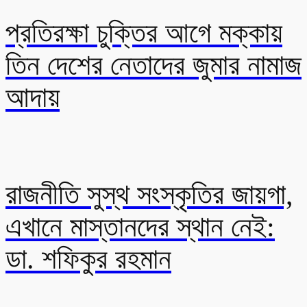
প্রতিরক্ষা চুক্তির আগে মক্কায়
তিন দেশের নেতাদের জুমার নামাজ
আদায়
রাজনীতি সুস্থ সংস্কৃতির জায়গা,
এখানে মাস্তানদের স্থান নেই:
ডা. শফিকুর রহমান