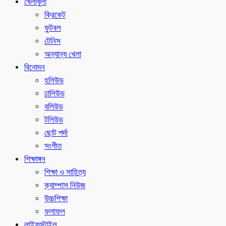
খেলাধুলা
ক্রিকেট
ফুটবল
টেনিস
অন্যান্য খেলা
বিনোদন
হলিউড
ঢালিউড
বলিউড
টলিউড
ছোট পর্দা
সংগীত
শিক্ষাঙ্গন
শিক্ষা ও সাহিত্য
ক্যাম্পাস নিউজ
উচ্চশিক্ষা
ফলাফল
লাইফস্টাইল