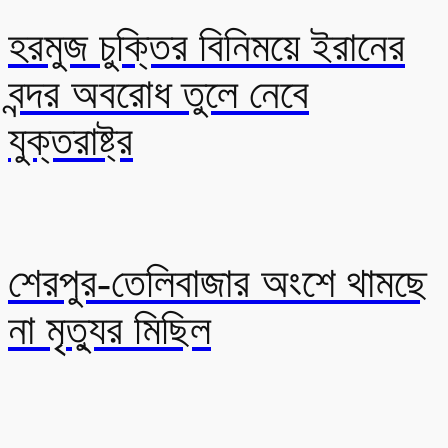
হরমুজ চুক্তির বিনিময়ে ইরানের
বন্দর অবরোধ তুলে নেবে
যুক্তরাষ্ট্র
শেরপুর-তেলিবাজার অংশে থামছে
না মৃত্যুর মিছিল