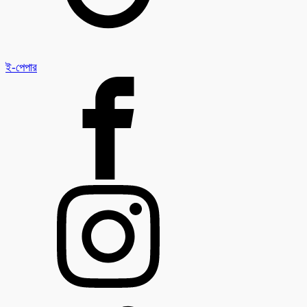
ই-পেপার